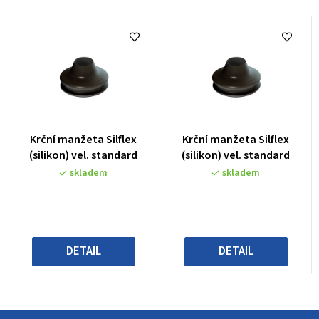
Průměrné
Průměrné
Krční manžeta Silflex
Krční manžeta Silflex
hodnocení
hodnocení
(silikon) vel. standard
(silikon) vel. standard
produktu
produktu
skladem
skladem
je
je
0,0
0,0
z
z
5
5
hvězdiček.
hvězdiček.
DETAIL
DETAIL