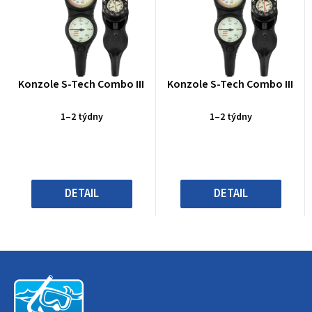
Průměrné
Průměrné
Konzole S-Tech Combo III
Konzole S-Tech Combo III
hodnocení
hodnocení
produktu
produktu
1–2 týdny
1–2 týdny
je
je
0,0
0,0
z
z
5
5
hvězdiček.
hvězdiček.
DETAIL
DETAIL
Z
á
p