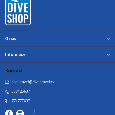
a
t
í
O nás
Informace
Kontakt
divetravel
@
divetravel.cz
608425637
774777637