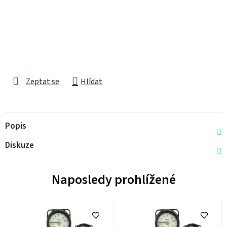
Zeptat se
Hlídat
Popis
Diskuze
Naposledy prohlížené