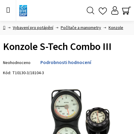
Přejít
na
obsah
Hledat
NÁ
KO
Domů
Vybavení pro potápění
Počítače a manometry
Konzole
Konzole S-Tech Combo III
Průměrné
Podrobnosti hodnocení
Neohodnoceno
hodnocení
produktu
Kód:
T10130-3/18104-3
je
0,0
z 5
hvězdiček.