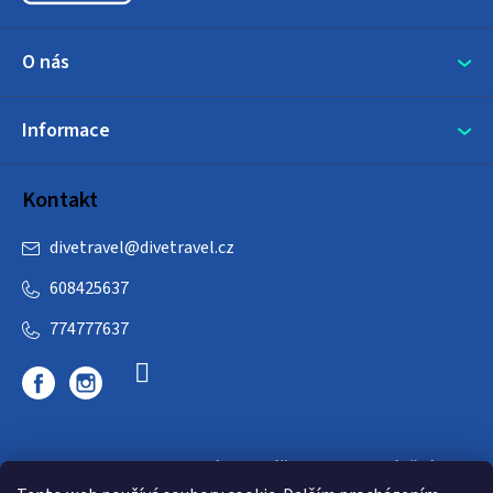
O nás
Informace
Kontakt
divetravel
@
divetravel.cz
608425637
774777637
DIVETRAVEL - cestovní kancelář - cesty za potápěním