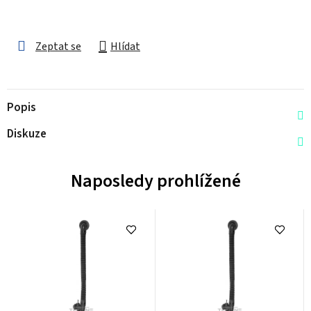
Zeptat se
Hlídat
Popis
Diskuze
Naposledy prohlížené