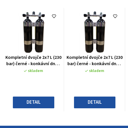
Průměrné
Průměrné
Kompletní dvojče 2x7 L (230
Kompletní dvojče 2x7 L (230
hodnocení
hodnocení
bar) černé - konkávní dno -
bar) černé - konkávní dno -
produktu
produktu
široké skruže
široké skruže
skladem
skladem
je
je
0,0
0,0
z
z
5
5
hvězdiček.
hvězdiček.
DETAIL
DETAIL