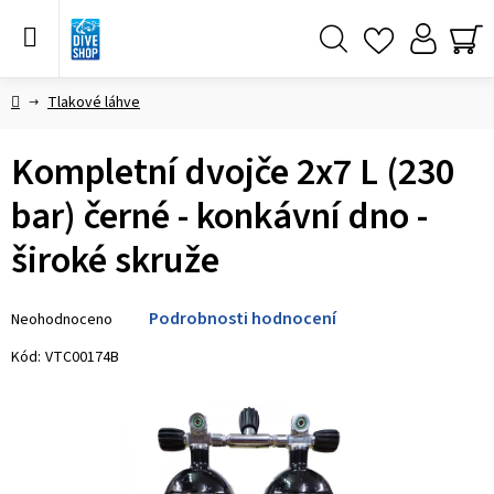
Přejít
na
obsah
Hledat
NÁ
KO
Domů
Tlakové láhve
Kompletní dvojče 2x7 L (230
bar) černé - konkávní dno -
široké skruže
Průměrné
Podrobnosti hodnocení
Neohodnoceno
hodnocení
produktu
Kód:
VTC00174B
je
0,0
z 5
hvězdiček.