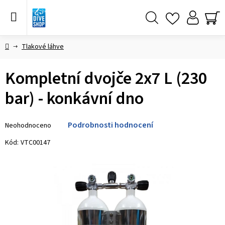
Přejít
na
obsah
Hledat
NÁ
KO
Domů
Tlakové láhve
Kompletní dvojče 2x7 L (230
bar) - konkávní dno
Průměrné
Podrobnosti hodnocení
Neohodnoceno
hodnocení
produktu
Kód:
VTC00147
je
0,0
z 5
hvězdiček.