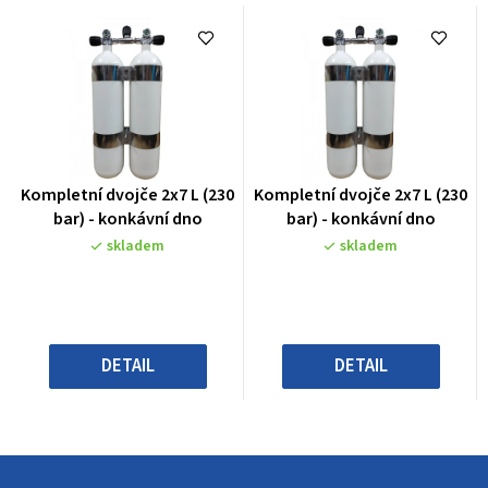
Průměrné
Průměrné
Kompletní dvojče 2x7 L (230
Kompletní dvojče 2x7 L (230
hodnocení
hodnocení
bar) - konkávní dno
bar) - konkávní dno
produktu
produktu
skladem
skladem
je
je
0,0
0,0
z
z
5
5
hvězdiček.
hvězdiček.
DETAIL
DETAIL
Z