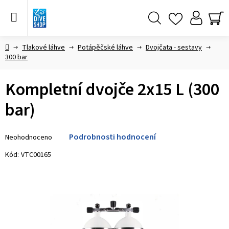
Přejít
na
obsah
Hledat
NÁ
KO
Domů
Tlakové láhve
Potápěčské láhve
Dvojčata - sestavy
300 bar
Kompletní dvojče 2x15 L (300
bar)
Průměrné
Podrobnosti hodnocení
Neohodnoceno
hodnocení
produktu
Kód:
VTC00165
je
0,0
z 5
hvězdiček.