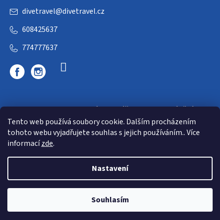
divetravel
@
divetravel.cz
608425637
774777637
DIVETRAVEL - cestovní kancelář - cesty za potápěním
Tento web používá soubory cookie. Dalším procházením
tohoto webu vyjadřujete souhlas s jejich používáním.. Více
informací
zde
.
Nastavení
Copyright 2026
E-dive
. Všechna práva vyhrazena.
Souhlasím
Shoptet
|
mime digital