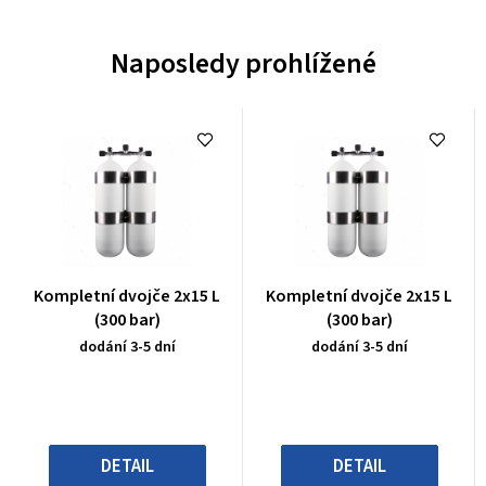
Naposledy prohlížené
Průměrné
Průměrné
Kompletní dvojče 2x15 L
Kompletní dvojče 2x15 L
hodnocení
hodnocení
(300 bar)
(300 bar)
produktu
produktu
dodání 3-5 dní
dodání 3-5 dní
je
je
0,0
0,0
z
z
5
5
hvězdiček.
hvězdiček.
DETAIL
DETAIL