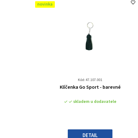
novinka
Kód: 47.107.001
Průměrné
Klíčenka Go Sport - barevné
hodnocení
produktu
skladem u dodavatele
je
0,0
z
5
hvězdiček.
DETAIL