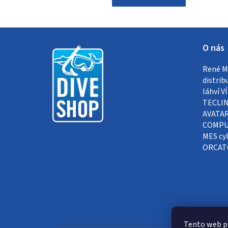
Z
O nás
á
René Me
p
distrib
a
láhví 
TECLIN
t
AVATAR
COMPUT
í
MES cyl
ORCAT
Tento web p