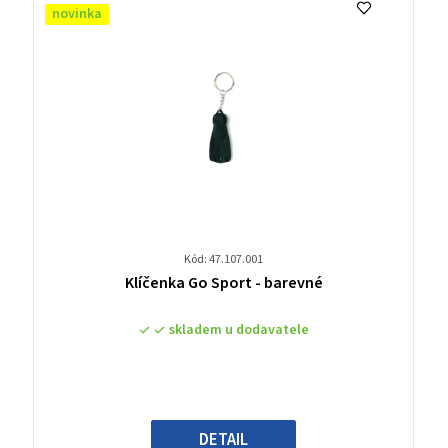
novinka
Kód: 47.107.001
Průměrné
Klíčenka Go Sport - barevné
hodnocení
produktu
skladem u dodavatele
je
0,0
z
5
hvězdiček.
DETAIL