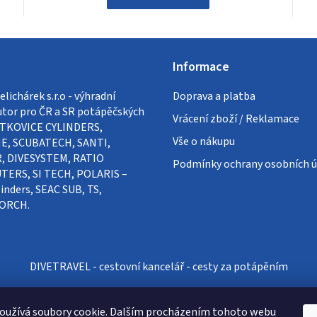
Informace
lichárek s.r.o - výhradní
Doprava a platba
utor pro ČR a SR potápěčských
Vrácení zboží / Reklamace
VÍTKOVICE CYLINDERS,
Vše o nákupu
E, SCUBATECH, SANTI,
, DIVESYSTEM, RATIO
Podmínky ochrany osobních ú
ERS, SI TECH, POLARIS –
inders, SEAC SUB, TS,
ORCH.
DIVETRAVEL - cestovní kancelář - cesty za potápěním
oužívá soubory cookie. Dalším procházením tohoto webu