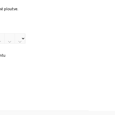
né ploutve.
antu