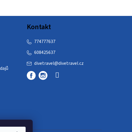
Kontakt
774777637
608425637
divetravel
@
divetravel.cz
dajů