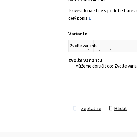
je
Přívěšek na klíče v podobě barev
0,0
celý popis
z 5
hvězdiček.
Varianta:
zvolte variantu
Zvolte vari
Zeptat se
Hlídat