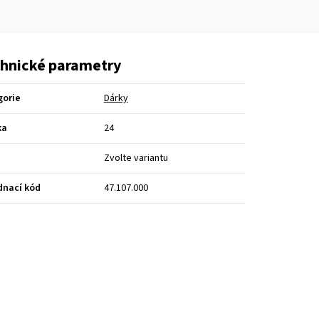
hnické parametry
gorie
Dárky
ka
24
Zvolte variantu
dnací kód
47.107.000