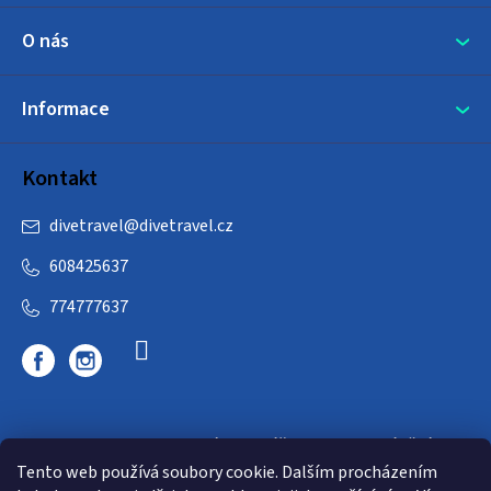
O nás
Informace
Kontakt
divetravel
@
divetravel.cz
608425637
774777637
DIVETRAVEL - cestovní kancelář - cesty za potápěním
Tento web používá soubory cookie. Dalším procházením