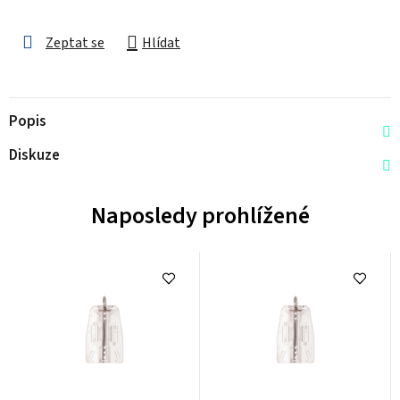
Zeptat se
Hlídat
Popis
Diskuze
Naposledy prohlížené