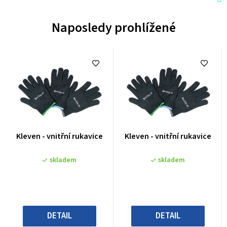
Naposledy prohlížené
Průměrné
Průměrné
Kleven - vnitřní rukavice
Kleven - vnitřní rukavice
hodnocení
hodnocení
produktu
produktu
skladem
skladem
je
je
0,0
0,0
z
z
5
5
hvězdiček.
hvězdiček.
DETAIL
DETAIL