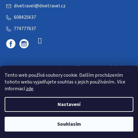
divetravel
@
divetravel.cz
608425637
774777637
DIVETRAVEL - cestovní kancelář - cesty za potápěním
Tento web používá soubory cookie. Dalším procházením
tohoto webu vyjadřujete souhlas s jejich používáním.. Více
informací
zde
.
Nastavení
Copyright 2026
E-dive
. Všechna práva vyhrazena.
Souhlasím
Shoptet
|
mime digital