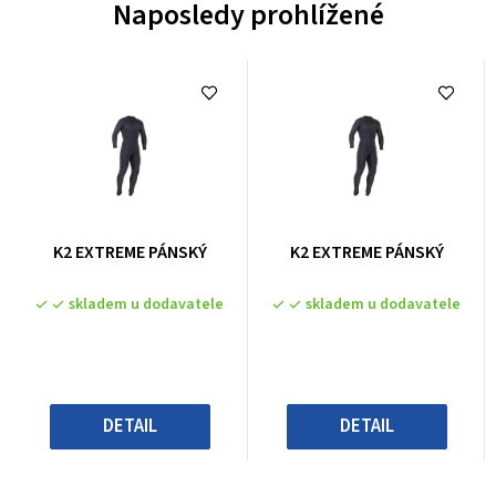
Naposledy prohlížené
Průměrné
Průměrné
K2 EXTREME PÁNSKÝ
K2 EXTREME PÁNSKÝ
hodnocení
hodnocení
produktu
produktu
skladem u dodavatele
skladem u dodavatele
je
je
0,0
0,0
z
z
5
5
hvězdiček.
hvězdiček.
DETAIL
DETAIL