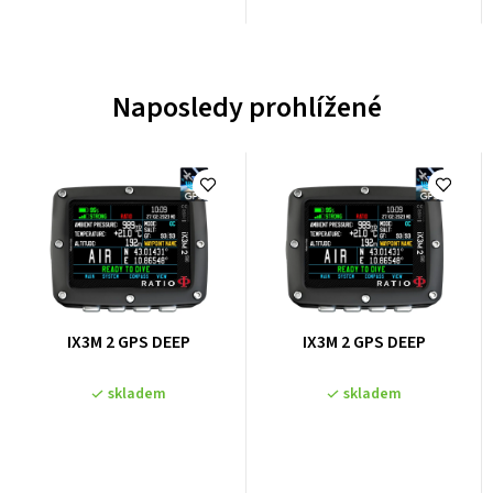
Naposledy prohlížené
Průměrné
Průměrné
IX3M 2 GPS DEEP
IX3M 2 GPS DEEP
hodnocení
hodnocení
produktu
produktu
skladem
skladem
je
je
0,0
0,0
z
z
5
5