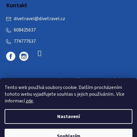
Kontakt
divetravel
@
divetravel.cz
608425637
774777637
DIVETRAVEL - cestovní kancelář - cesty za potápěním
Tento web používá soubory cookie. Dalším procházením
tohoto webu vyjadřujete souhlas s jejich používáním.. Více
informací
zde
.
Nastavení
Copyright 2026
E-dive
. Všechna práva vyhrazena.
Souhlasím