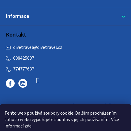
Informace
Kontakt
divetravel
@
divetravel.cz
608425637
774777637
DIVETRAVEL - cestovní kancelář - cesty za potápěním
Tento web používá soubory cookie. Dalším procházením
tohoto webu vyjadřujete souhlas s jejich používáním.. Více
informací
zde
.