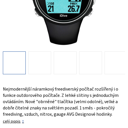
Nejmodernější náramkový freediverský počítač rozšířený i o
funkce outdorového počítače. Z lehké slitiny s jednoduchým
ovládáním. Nové "obrněné" tlačítka (velmi odolné), velké a
dobře čitelné znaky na světlém pozadí. 1 směs - pokročilý
freediving, vzduch, nitrox, gauge AVG Designové hodinky.
celý popis