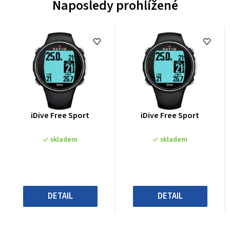
Naposledy prohlížené
Průměrné
Průměrné
iDive Free Sport
iDive Free Sport
hodnocení
hodnocení
produktu
produktu
skladem
skladem
je
je
0,0
0,0
z
z
5
5
hvězdiček.
hvězdiček.
DETAIL
DETAIL