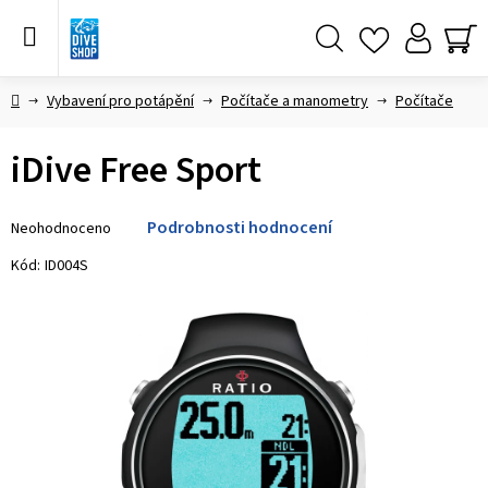
Přejít
na
obsah
Hledat
NÁ
KO
Domů
Vybavení pro potápění
Počítače a manometry
Počítače
iDive Free Sport
Průměrné
Podrobnosti hodnocení
Neohodnoceno
hodnocení
produktu
Kód:
ID004S
je
0,0
z 5
hvězdiček.