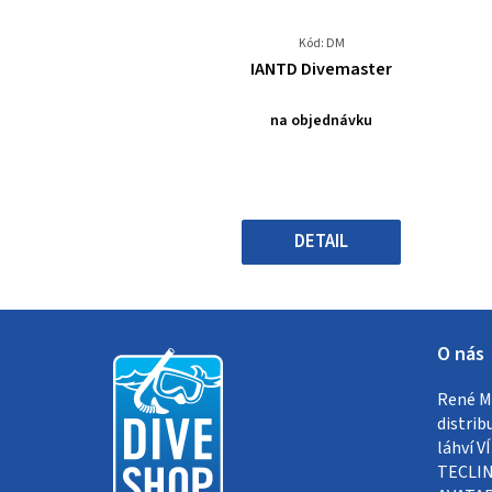
Kód: DM
Průměrné
IANTD Divemaster
hodnocení
produktu
na objednávku
je
4,5
z
5
hvězdiček.
DETAIL
Z
O nás
á
René Me
p
distrib
a
láhví 
TECLIN