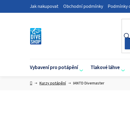
Přejít
Jak nakupovat
Obchodní podmínky
Podmínky o
na
obsah
Vybavení pro potápění
Tlakové láhve
Domů
Kurzy potápění
IANTD Divemaster