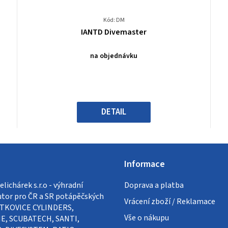
Kód: DM
Průměrné
IANTD Divemaster
hodnocení
produktu
na objednávku
je
4,5
z
5
hvězdiček.
DETAIL
Informace
lichárek s.r.o - výhradní
Doprava a platba
utor pro ČR a SR potápěčských
Vrácení zboží / Reklamace
VÍTKOVICE CYLINDERS,
Vše o nákupu
E, SCUBATECH, SANTI,