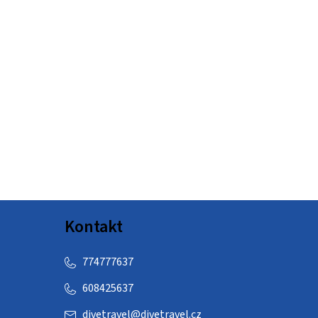
Kontakt
774777637
608425637
divetravel
@
divetravel.cz