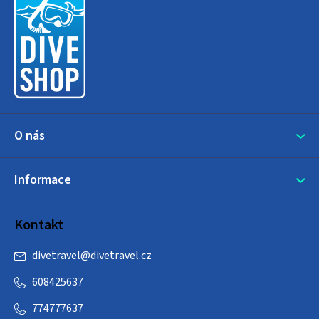
p
a
t
í
O nás
Informace
Kontakt
divetravel
@
divetravel.cz
608425637
774777637