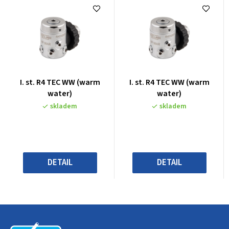
Průměrné
Průměrné
I. st. R4 TEC WW (warm
I. st. R4 TEC WW (warm
hodnocení
hodnocení
water)
water)
produktu
produktu
skladem
skladem
je
je
0,0
0,0
z
z
5
5
hvězdiček.
hvězdiček.
DETAIL
DETAIL
Z
á