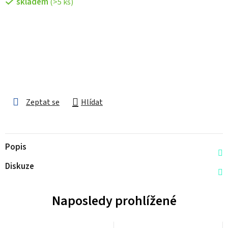
skladem
(>5 ks)
Zeptat se
Hlídat
Popis
Diskuze
Naposledy prohlížené