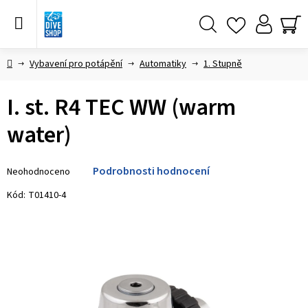
Přejít
na
obsah
Hledat
NÁ
KO
Domů
Vybavení pro potápění
Automatiky
1. Stupně
I. st. R4 TEC WW (warm
water)
Průměrné
Podrobnosti hodnocení
Neohodnoceno
hodnocení
produktu
Kód:
T01410-4
je
0,0
z 5
hvězdiček.