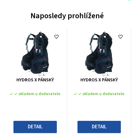
Naposledy prohlížené
Průměrné
Průměrné
HYDROS X PÁNSKÝ
HYDROS X PÁNSKÝ
hodnocení
hodnocení
produktu
produktu
skladem u dodavatele
skladem u dodavatele
je
je
0,0
0,0
z
z
5
5
hvězdiček.
hvězdiček.
DETAIL
DETAIL