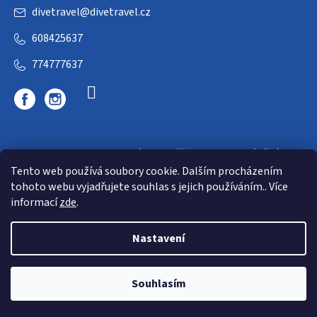
divetravel
@
divetravel.cz
608425637
774777637
DIVETRAVEL - cestovní kancelář - cesty za potápěním
Tento web používá soubory cookie. Dalším procházením
tohoto webu vyjadřujete souhlas s jejich používáním.. Více
informací
zde
.
Nastavení
Copyright 2026
E-dive
. Všechna práva vyhrazena.
Souhlasím
Shoptet
|
mime digital