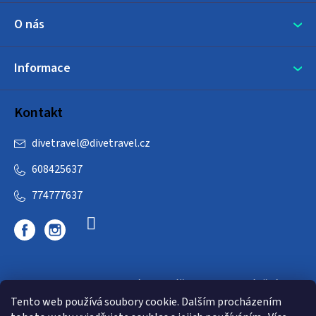
O nás
Informace
Kontakt
divetravel
@
divetravel.cz
608425637
774777637
DIVETRAVEL - cestovní kancelář - cesty za potápěním
Tento web používá soubory cookie. Dalším procházením