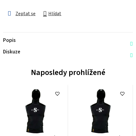
Zeptat se
Hlídat
Popis
Diskuze
Naposledy prohlížené