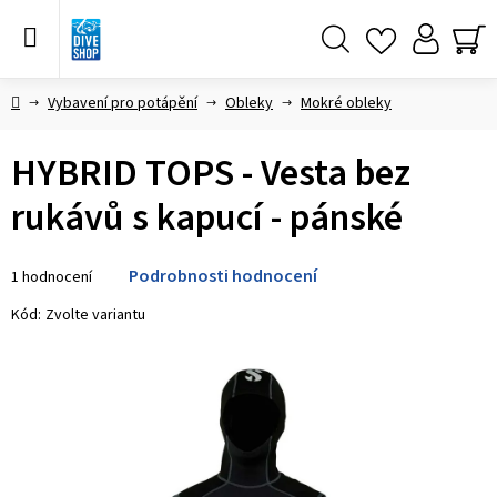
Přejít
na
obsah
Hledat
NÁ
KO
Domů
Vybavení pro potápění
Obleky
Mokré obleky
HYBRID TOPS - Vesta bez
rukávů s kapucí - pánské
Průměrné
Podrobnosti hodnocení
1 hodnocení
hodnocení
produktu
Kód:
Zvolte variantu
je
5,0
z 5
hvězdiček.