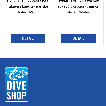
Průměrné
Průměrné
HYBRID TOPS - Vesta bez
HYBRID TOPS - Vesta bez
hodnocení
hodnocení
rukávů s kapucí - pánské
rukávů s kapucí - pánské
produktu
produktu
dodání 3-5 dní
dodání 3-5 dní
je
je
5,0
5,0
z
z
5
5
hvězdiček.
hvězdiček.
DETAIL
DETAIL
Z
á
p
a
t
í