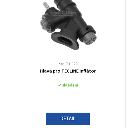
Kód: T11120
Průměrné
Hlava pro TECLINE inflátor
hodnocení
produktu
skladem
je
0,0
z
5
hvězdiček.
DETAIL