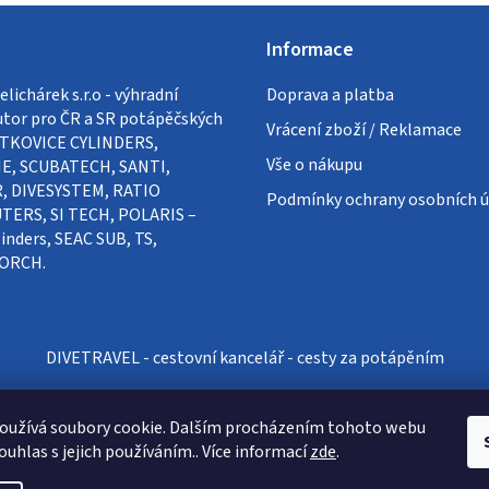
Informace
lichárek s.r.o - výhradní
Doprava a platba
utor pro ČR a SR potápěčských
Vrácení zboží / Reklamace
VÍTKOVICE CYLINDERS,
Vše o nákupu
E, SCUBATECH, SANTI,
, DIVESYSTEM, RATIO
Podmínky ochrany osobních ú
ERS, SI TECH, POLARIS –
inders, SEAC SUB, TS,
ORCH.
DIVETRAVEL - cestovní kancelář - cesty za potápěním
oužívá soubory cookie. Dalším procházením tohoto webu
ouhlas s jejich používáním.. Více informací
zde
.