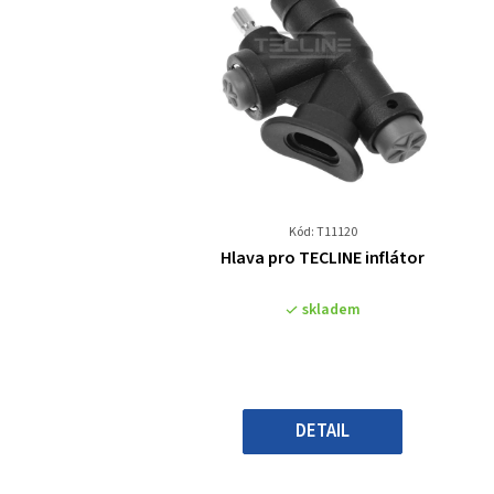
Kód: T11120
Průměrné
Hlava pro TECLINE inflátor
hodnocení
produktu
skladem
je
0,0
z
5
hvězdiček.
DETAIL