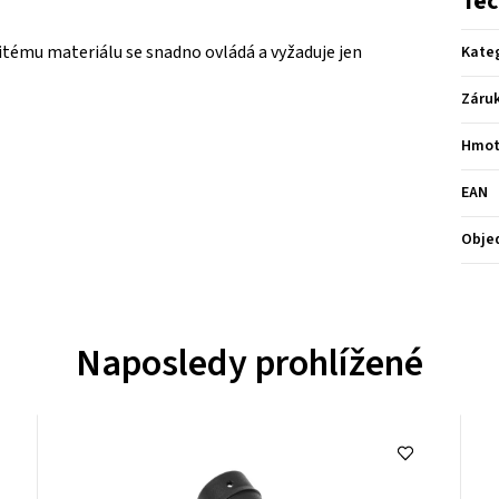
Tec
itému materiálu se snadno ovládá a vyžaduje jen
Kate
Záru
Hmot
EAN
Obje
Naposledy prohlížené