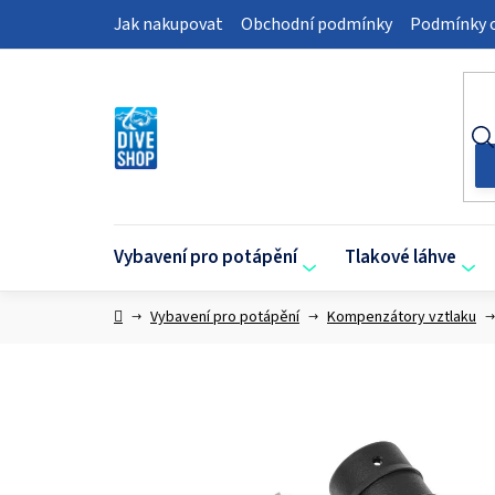
Přejít
Jak nakupovat
Obchodní podmínky
Podmínky o
na
obsah
Vybavení pro potápění
Tlakové láhve
Domů
Vybavení pro potápění
Kompenzátory vztlaku