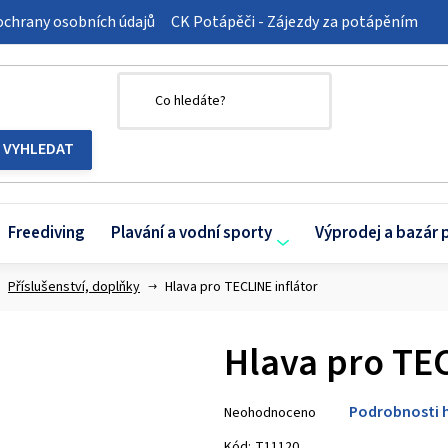
chrany osobních údajů
CK Potápěči - Zájezdy za potápěním
Freediving
Plavání a vodní sporty
Výprodej a bazár 
Příslušenství, doplňky
Hlava pro TECLINE inflátor
Hlava pro TEC
Průměrné
Podrobnosti 
Neohodnoceno
hodnocení
produktu
Kód:
T11120