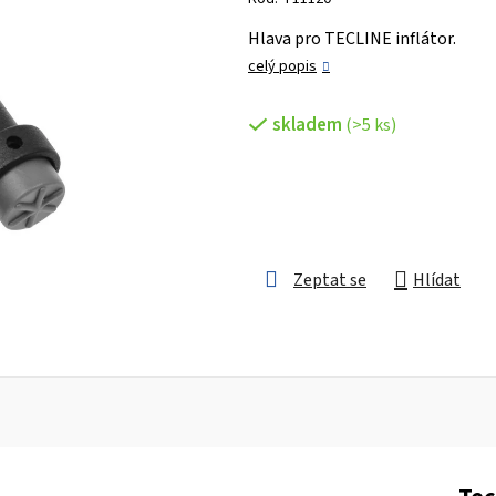
je
Hlava pro TECLINE inflátor.
0,0
celý popis
z 5
hvězdiček.
skladem
(>5 ks)
Zeptat se
Hlídat