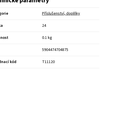
hnické parametry
gorie
Příslušenství, doplňky
ka
24
nost
0.1 kg
5904474704875
dnací kód
T11120