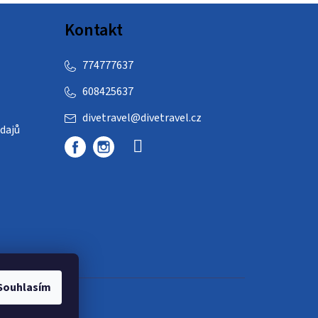
Kontakt
774777637
608425637
divetravel
@
divetravel.cz
dajů
Souhlasím