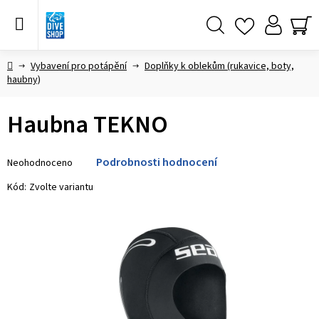
Přejít
na
obsah
Hledat
NÁ
KO
Domů
Vybavení pro potápění
Doplňky k oblekům (rukavice, boty,
haubny)
Haubna TEKNO
Průměrné
Podrobnosti hodnocení
Neohodnoceno
hodnocení
produktu
Kód:
Zvolte variantu
je
0,0
z 5
hvězdiček.