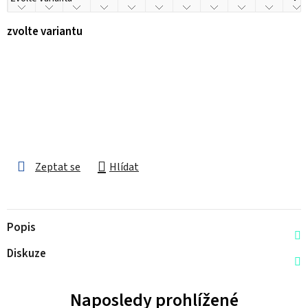
zvolte variantu
Zeptat se
Hlídat
Popis
Diskuze
Naposledy prohlížené