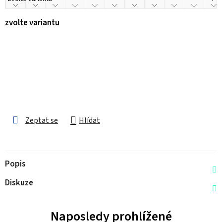
zvolte variantu
Zeptat se
Hlídat
Popis
Diskuze
Naposledy prohlížené