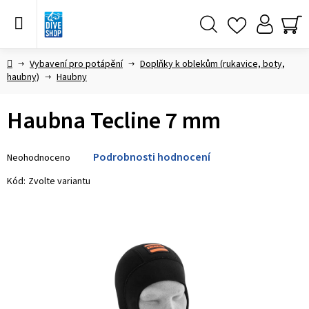
Přejít
na
obsah
Hledat
NÁ
KO
Domů
Vybavení pro potápění
Doplňky k oblekům (rukavice, boty,
haubny)
Haubny
Haubna Tecline 7 mm
Průměrné
Podrobnosti hodnocení
Neohodnoceno
hodnocení
produktu
Kód:
Zvolte variantu
je
0,0
z 5
hvězdiček.