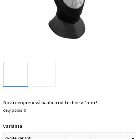
Nová neoprenová haubna od Tecline v 7mm !
celý popis
Varianta: