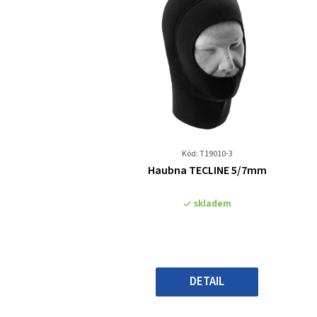
Kód: T19010-3
Průměrné
Haubna TECLINE 5/7mm
hodnocení
produktu
skladem
je
3,0
z
5
hvězdiček.
DETAIL