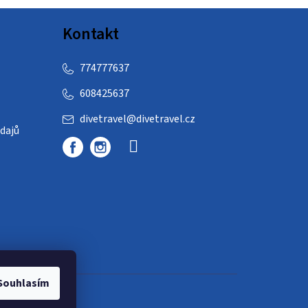
Kontakt
774777637
608425637
divetravel
@
divetravel.cz
dajů
Souhlasím