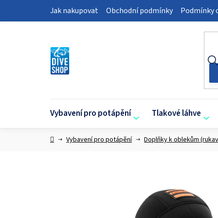
Přejít
Jak nakupovat
Obchodní podmínky
Podmínky o
na
obsah
Vybavení pro potápění
Tlakové láhve
Domů
Vybavení pro potápění
Doplňky k oblekům (rukav