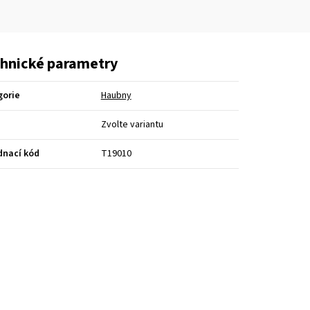
hnické parametry
gorie
Haubny
Zvolte variantu
dnací kód
T19010