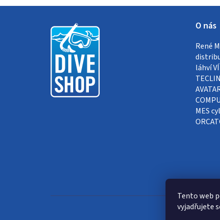
Z
O nás
á
René Me
p
distrib
a
láhví 
TECLIN
t
AVATAR
COMPUT
í
MES cyl
ORCAT
Tento web p
vyjadřujete s