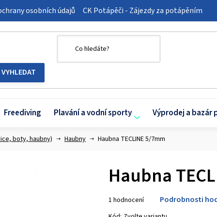
chrany osobních údajů
CK Potápěči - Zájezdy za potápěním
Freediving
Plavání a vodní sporty
Výprodej a bazár 
ice, boty, haubny)
Haubny
Haubna TECLINE 5/7mm
Haubna TECL
Průměrné
Podrobnosti ho
1 hodnocení
hodnocení
produktu
Kód:
Zvolte variantu