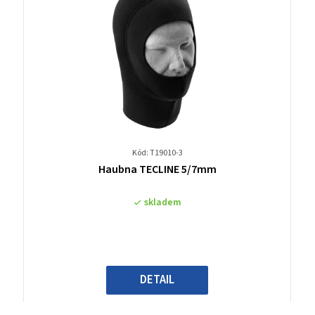
Kód: T19010-3
Průměrné
Haubna TECLINE 5/7mm
hodnocení
produktu
skladem
je
3,0
z
5
hvězdiček.
DETAIL