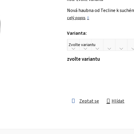
je
Nová haubna od Tecline k suché
3,0
celý popis
z 5
hvězdiček.
Varianta:
zvolte variantu
Zeptat se
Hlídat