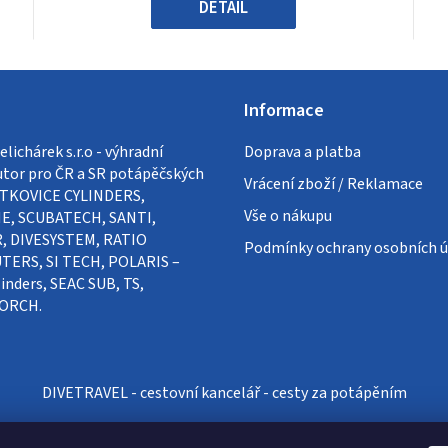
hvězdiček.
DETAIL
Informace
lichárek s.r.o - výhradní
Doprava a platba
utor pro ČR a SR potápěčských
Vrácení zboží / Reklamace
VÍTKOVICE CYLINDERS,
Vše o nákupu
E, SCUBATECH, SANTI,
, DIVESYSTEM, RATIO
Podmínky ochrany osobních ú
ERS, SI TECH, POLARIS –
inders, SEAC SUB, TS,
ORCH.
DIVETRAVEL - cestovní kancelář - cesty za potápěním