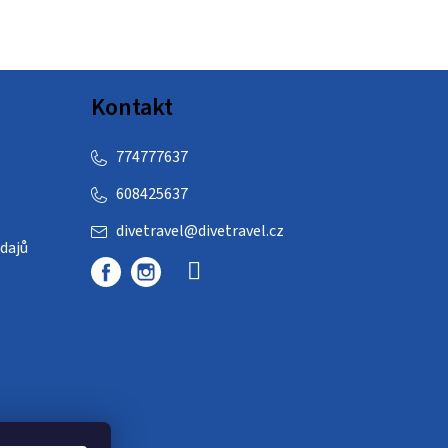
Kontakt
774777637
608425637
divetravel
@
divetravel.cz
dajů