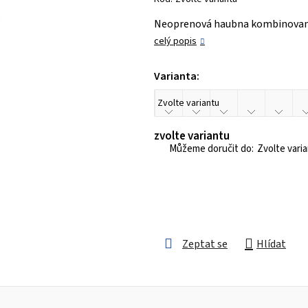
je
Neoprenová haubna kombinované 
0,0
celý popis
z 5
hvězdiček.
Varianta:
zvolte variantu
Zvolte vari
Zeptat se
Hlídat