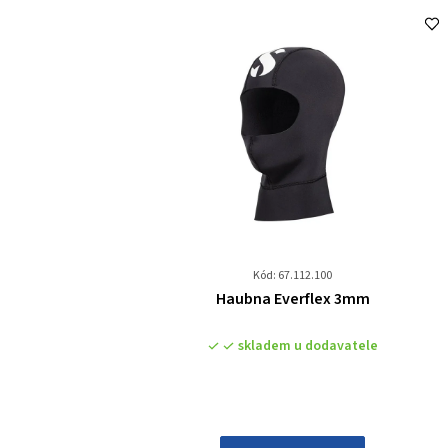
Kód: 67.112.100
Průměrné
Haubna Everflex 3mm
hodnocení
produktu
skladem u dodavatele
je
0,0
z
5