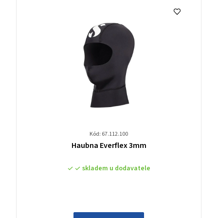
Kód: 67.112.100
Průměrné
Haubna Everflex 3mm
hodnocení
produktu
skladem u dodavatele
je
0,0
z
5