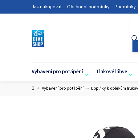
Přejít
Jak nakupovat
Obchodní podmínky
Podmínky o
na
obsah
Vybavení pro potápění
Tlakové láhve
Domů
Vybavení pro potápění
Doplňky k oblekům (rukav