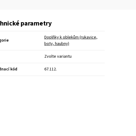
hnické parametry
Doplňky k oblekům (rukavice,
gorie
boty, haubny)
Zvolte variantu
dnací kód
67.112.