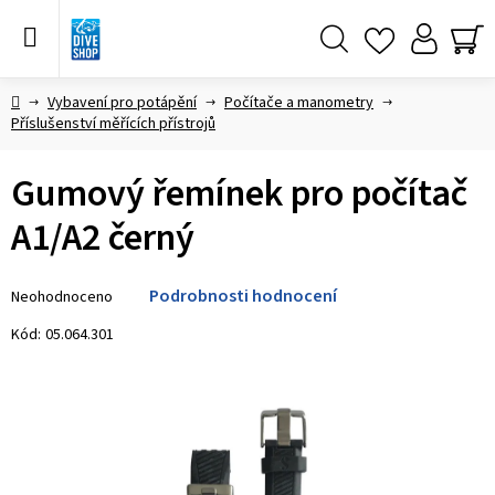
Přejít
na
obsah
Hledat
NÁ
KO
Domů
Vybavení pro potápění
Počítače a manometry
Příslušenství měřících přístrojů
Gumový řemínek pro počítač
A1/A2 černý
Průměrné
Podrobnosti hodnocení
Neohodnoceno
hodnocení
produktu
Kód:
05.064.301
je
0,0
z 5
hvězdiček.