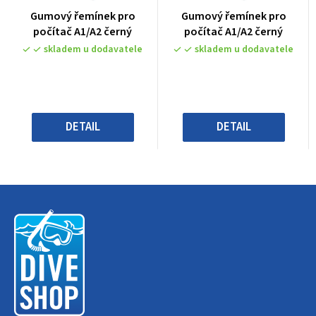
Průměrné
Průměrné
Gumový řemínek pro
Gumový řemínek pro
hodnocení
hodnocení
počítač A1/A2 černý
počítač A1/A2 černý
produktu
produktu
skladem u dodavatele
skladem u dodavatele
je
je
0,0
0,0
z
z
5
5
hvězdiček.
hvězdiček.
DETAIL
DETAIL
Z
á
p
a
t
í