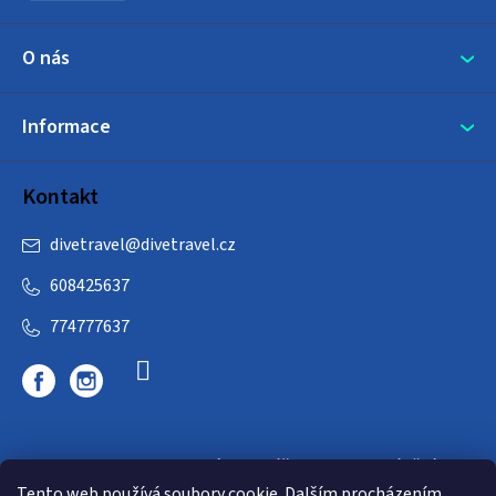
O nás
Informace
Kontakt
divetravel
@
divetravel.cz
608425637
774777637
DIVETRAVEL - cestovní kancelář - cesty za potápěním
Tento web používá soubory cookie. Dalším procházením