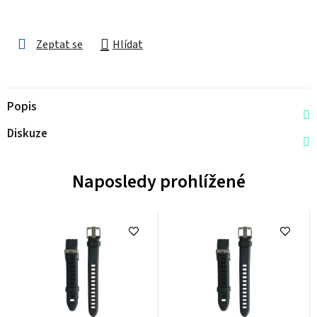
Zeptat se
Hlídat
Popis
Diskuze
Naposledy prohlížené