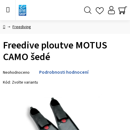
Přejít
na
obsah
Hledat
NÁ
KO
Domů
Freediving
Freedive ploutve MOTUS
CAMO šedé
Průměrné
Podrobnosti hodnocení
Neohodnoceno
hodnocení
produktu
Kód:
Zvolte variantu
je
0,0
z 5
hvězdiček.