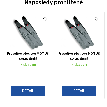
Naposledy prohlížené
Průměrné
Průměrné
Freedive ploutve MOTUS
Freedive ploutve MOTUS
hodnocení
hodnocení
CAMO šedé
CAMO šedé
produktu
produktu
skladem
skladem
je
je
0,0
0,0
z
z
5
5
hvězdiček.
hvězdiček.
DETAIL
DETAIL