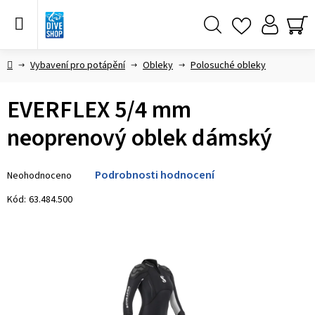
Přejít
na
obsah
Hledat
NÁ
KO
Domů
Vybavení pro potápění
Obleky
Polosuché obleky
EVERFLEX 5/4 mm
neoprenový oblek dámský
Průměrné
Podrobnosti hodnocení
Neohodnoceno
hodnocení
produktu
Kód:
63.484.500
je
0,0
z 5
hvězdiček.