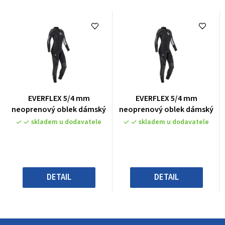
Průměrné
Průměrné
EVERFLEX 5/4 mm
EVERFLEX 5/4 mm
hodnocení
hodnocení
neoprenový oblek dámský
neoprenový oblek dámský
produktu
produktu
skladem u dodavatele
skladem u dodavatele
je
je
0,0
0,0
z
z
5
5
hvězdiček.
hvězdiček.
DETAIL
DETAIL