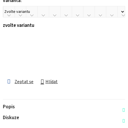
Varianta:
zvolte variantu
Zeptat se
Hlídat
Popis
Diskuze