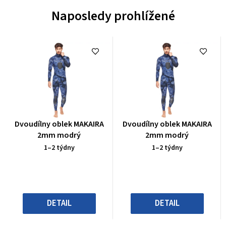
Naposledy prohlížené
Průměrné
Průměrné
Dvoudílny oblek MAKAIRA
Dvoudílny oblek MAKAIRA
hodnocení
hodnocení
2mm modrý
2mm modrý
produktu
produktu
1–2 týdny
1–2 týdny
je
je
0,0
0,0
z
z
5
5
hvězdiček.
hvězdiček.
DETAIL
DETAIL