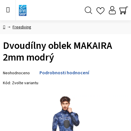
Přejít
na
obsah
Hledat
NÁ
KO
Domů
Freediving
Dvoudílny oblek MAKAIRA
2mm modrý
Průměrné
Podrobnosti hodnocení
Neohodnoceno
hodnocení
produktu
Kód:
Zvolte variantu
je
0,0
z 5
hvězdiček.