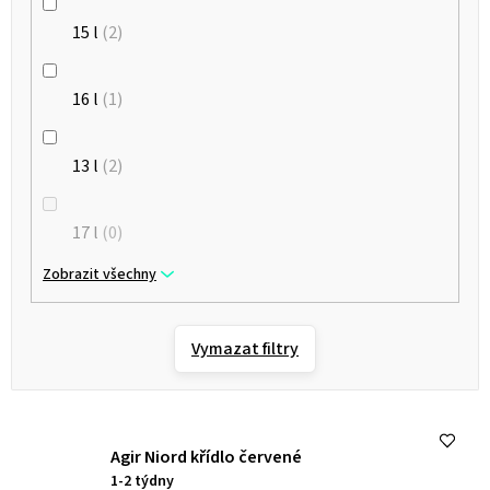
camo-růžová
2
15 l
2
červený kevlar
1
16 l
1
šedý kevlar
2
13 l
2
17 l
0
Zobrazit všechny
Vymazat filtry
Agir Niord křídlo červené
1-2 týdny