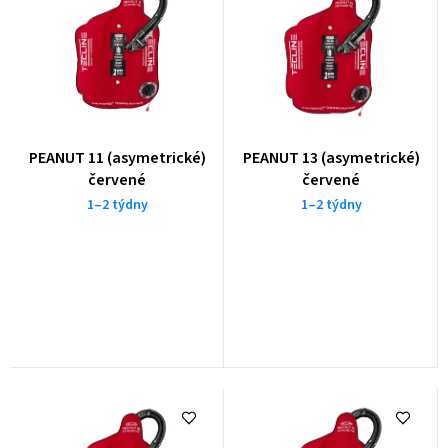
n
í
p
r
o
PEANUT 11 (asymetrické)
PEANUT 13 (asymetrické)
d
červené
červené
u
1–2 týdny
1–2 týdny
k
t
ů