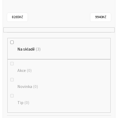
s
p
r
8265
Kč
9940
Kč
o
d
u
k
Na skladě
3
t
ů
Akce
0
Novinka
0
Tip
0