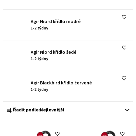
Agir Niord křídlo modré
1-2 týdny
Agir Niord křídlo šedé
1-2 týdny
Agir Blackbird křídlo červené
1-2 týdny
Ř
Řadit podle:
Nejlevnější
a
z
e