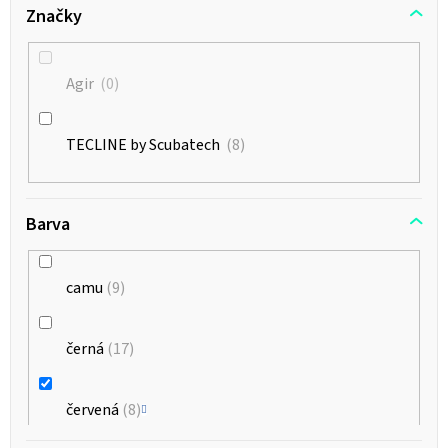
Značky
Agir
0
TECLINE by Scubatech
8
Barva
camu
9
černá
17
červená
8