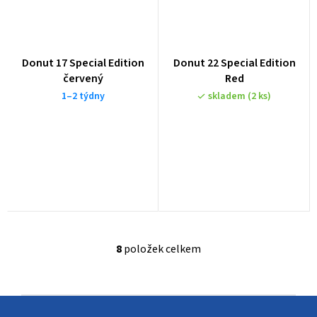
Donut 17 Special Edition
Donut 22 Special Edition
červený
Red
1–2 týdny
skladem
(2 ks)
8
položek celkem
O
v
l
Z
á