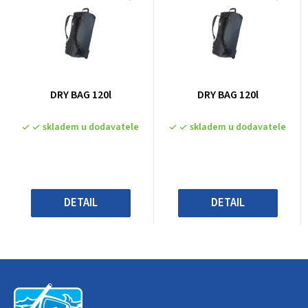
Průměrné
Průměrné
DRY BAG 120l
DRY BAG 120l
hodnocení
hodnocení
produktu
produktu
skladem u dodavatele
skladem u dodavatele
je
je
0,0
0,0
z
z
5
5
hvězdiček.
hvězdiček.
DETAIL
DETAIL
Z
á