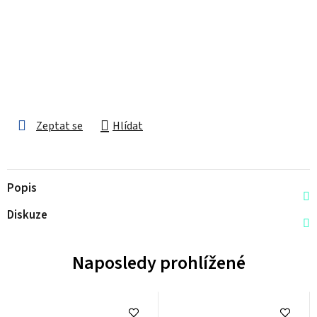
Zeptat se
Hlídat
Popis
Diskuze
Naposledy prohlížené