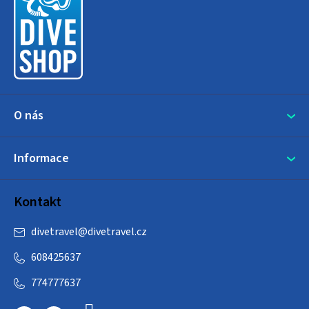
p
a
t
í
O nás
Informace
Kontakt
divetravel
@
divetravel.cz
608425637
774777637