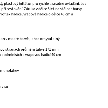
ý, plastový inflátor pro rychlé a snadné ovládání, bez
ři cestování. Záruka v délce 5let na stálost barvy
Proflex hadice, vrapová hadice o délce 40 cm a
ylon v modré barvě, lehce omyvatelný
cí po stranách průměru lahve 171 mm
ích podmínkách s vrapovou hadicí 40 cm
a monoláhev
rvisu