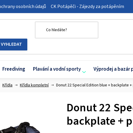
chrany osobních údajů
CK Potápěči - Zájezdy za potápěním
Freediving
Plavání a vodní sporty
Výprodej a bazár 
Křídla
Křídla kompletní
Donut 22 Special Edition blue + backplate +
Donut 22 Spec
backplate + p
Průměrné