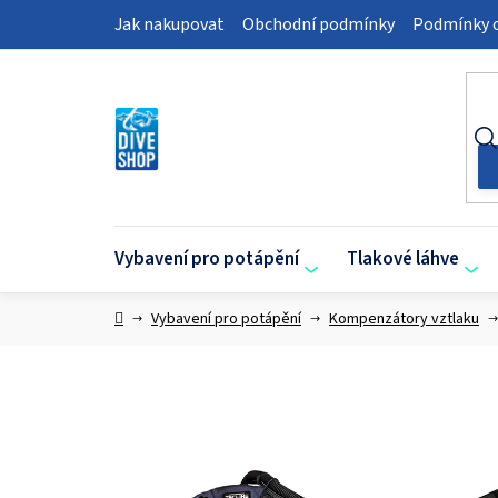
Přejít
Jak nakupovat
Obchodní podmínky
Podmínky o
na
obsah
Vybavení pro potápění
Tlakové láhve
Domů
Vybavení pro potápění
Kompenzátory vztlaku