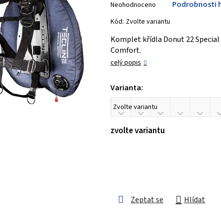
Podrobnosti 
Neohodnoceno
hodnocení
produktu
Kód:
Zvolte variantu
je
Komplet křídla Donut 22 Special 
0,0
Comfort.
z 5
celý popis
hvězdiček.
Varianta:
zvolte variantu
Zeptat se
Hlídat