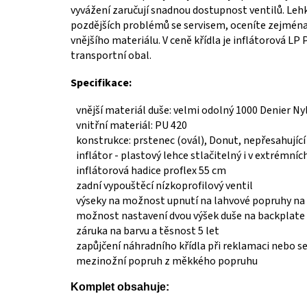
vyvážení zaručují snadnou dostupnost ventilů. Lehk
pozdějších problémů se servisem, oceníte zejména p
vnějšího materiálu. V ceně křídla je inflátorová LP 
transportní obal.
Specifikace:
vnější materiál duše: velmi odolný 1000 Denier N
vnitřní materiál: PU 420
konstrukce: prstenec (ovál), Donut, nepřesahují
inflátor - plastový lehce stlačitelný i v extrémn
inflátorová hadice proflex 55 cm
zadní vypouštěcí nízkoprofilový ventil
výseky na možnost upnutí na lahvové popruhy n
možnost nastavení dvou výšek duše na backplate
záruka na barvu a těsnost 5 let
zapůjčení náhradního křídla při reklamaci nebo se
mezinožní popruh z měkkého popruhu
Komplet obsahuje: