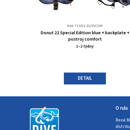
Kód: T11021-011SSCOM
Průměrné
Donut 22 Special Edition blue + backplate +
hodnocení
postroj comfort
produktu
1–2 týdny
je
0,0
z
5
hvězdiček.
DETAIL
Z
O nás
á
René Me
p
distrib