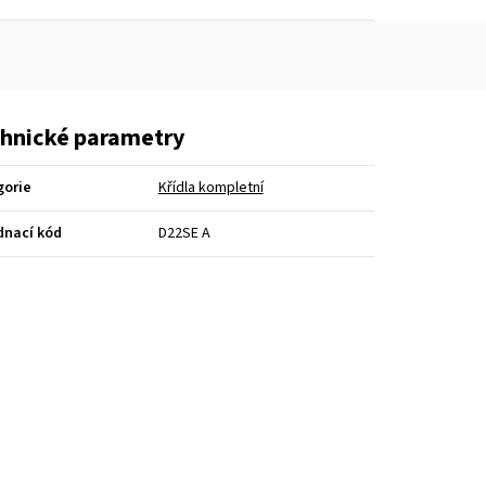
hnické parametry
gorie
Křídla kompletní
dnací kód
D22SE A