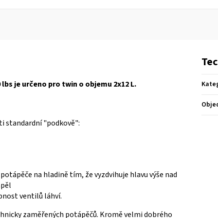
Tec
 lbs je určeno pro twin
o objemu 2x12 L.
Kate
Obje
i standardní "podkově":
ce potápěče na hladině tím, že vyzdvihuje hlavu výše nad
ápěl
pnost ventilů láhví.
 technicky zaměřených potápěčů. Kromě velmi dobrého