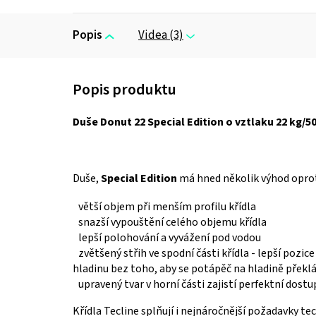
Popis
Videa (3)
Duše
Donut 22 Special Edition
o vztlaku 22 kg/50
Duše,
Special Edition
má hned několik výhod oprot
větší objem při menším profilu křídla
snazší vypouštění celého objemu křídla
lepší polohování a vyvážení pod vodou
zvětšený střih ve spodní části křídla - lepší pozi
hladinu bez toho, aby se potápěč na hladině překl
upravený tvar v horní části zajistí perfektní dostu
Křídla Tecline splňují i nejnáročnější požadavky