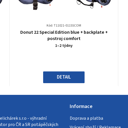
Kód: T11021-011SSCOM
Průměrné
Donut 22 Special Edition blue + backplate +
hodnocení
postroj comfort
produktu
1–2 týdny
je
0,0
z
5
hvězdiček.
DETAIL
Informace
lichárek s.r.o - výhradní
Doprava a platba
utor pro ČR a SR potápěčských
Vrácení zboží / Reklamace