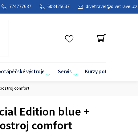
774777637
608425637
divetravel
@
divetravel.cz
NÁKUPNÍ
KOŠÍK
potápěčské výstroje
Servis
Kurzy potápění
O
 postroj comfort
ial Edition blue +
ostroj comfort