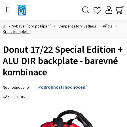
Přejít
na
obsah
Hledat
NÁ
KO
Domů
Vybavení pro potápění
Kompenzátory vztlaku
Křídla
Křídla kompletní
Donut 17/22 Special Edition +
ALU DIR backplate - barevné
kombinace
Průměrné
Podrobnosti hodnocení
Neohodnoceno
hodnocení
produktu
Kód:
T12130-11
je
0,0
z 5
hvězdiček.