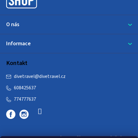
í
O nás
Informace
Kontakt
divetravel
@
divetravel.cz
608425637
774777637
DIVETRAVEL - cestovní kancelář - cesty za potápěním