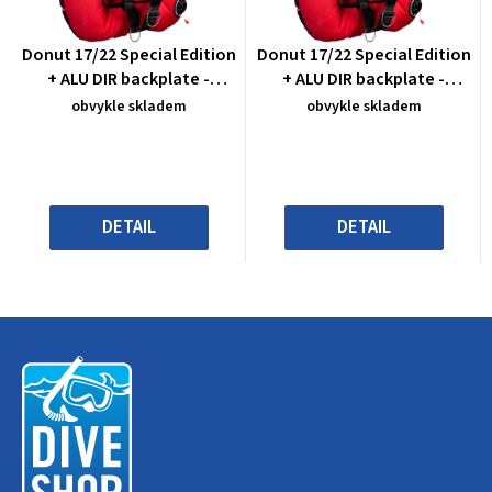
Průměrné
Průměrné
Donut 17/22 Special Edition
Donut 17/22 Special Edition
hodnocení
hodnocení
+ ALU DIR backplate -
+ ALU DIR backplate -
produktu
produktu
barevné kombinace
barevné kombinace
obvykle skladem
obvykle skladem
je
je
0,0
0,0
z
z
5
5
hvězdiček.
hvězdiček.
DETAIL
DETAIL
Z
á
p
a
t