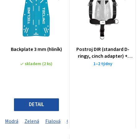
Backplate 3 mm (hliník)
Postroj DIR (standard D-
ringy, cinch adapter) +
backplate
skladem
(2 ks)
1–2 týdny
DETAIL
Modrá
Zelená
Fialová
Černý
Žlutý
Červená
Šedá