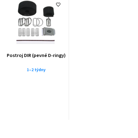
Postroj DIR (pevné D-ringy)
1–2 týdny