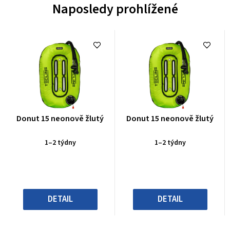
Naposledy prohlížené
Průměrné
Průměrné
Donut 15 neonově žlutý
Donut 15 neonově žlutý
hodnocení
hodnocení
produktu
produktu
1–2 týdny
1–2 týdny
je
je
0,0
0,0
z
z
5
5
hvězdiček.
hvězdiček.
DETAIL
DETAIL