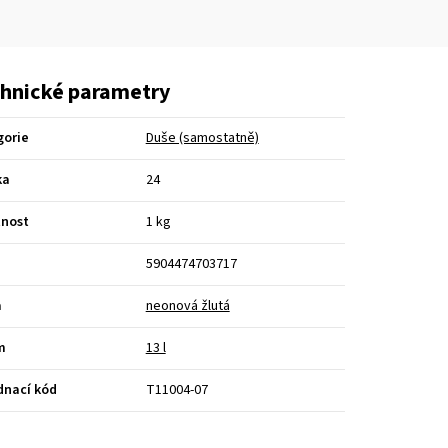
hnické parametry
gorie
Duše (samostatně)
ka
24
nost
1 kg
5904474703717
a
neonová žlutá
m
13 l
dnací kód
T11004-07