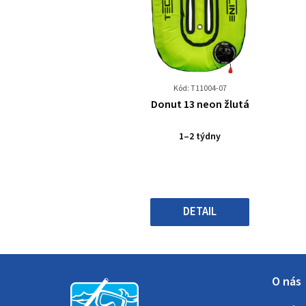
Kód: T11004-07
Průměrné
Donut 13 neon žlutá
hodnocení
produktu
1–2 týdny
je
0,0
z
5
hvězdiček.
DETAIL
Z
O nás
á