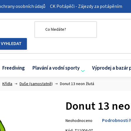
chrany osobních údajů
CK Potápěči - Zájezdy za potápěním
Freediving
Plavání a vodní sporty
Výprodej a bazár 
Křídla
Duše (samostatně)
Donut 13 neon žlutá
Donut 13 neo
Průměrné
Podrobnosti 
Neohodnoceno
hodnocení
produktu
Kód:
T11004-07