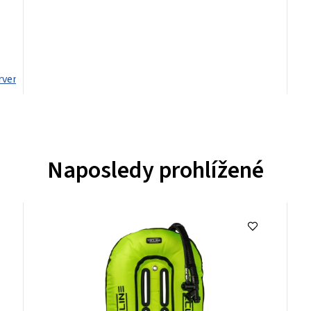
rvená
Šedá
Stříbrná
Oranžová
Naposledy prohlížené