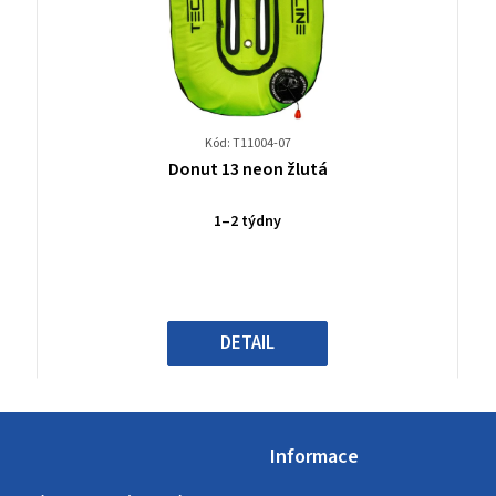
Kód: T11004-07
Průměrné
Donut 13 neon žlutá
hodnocení
produktu
1–2 týdny
je
0,0
z
5
hvězdiček.
DETAIL
Informace