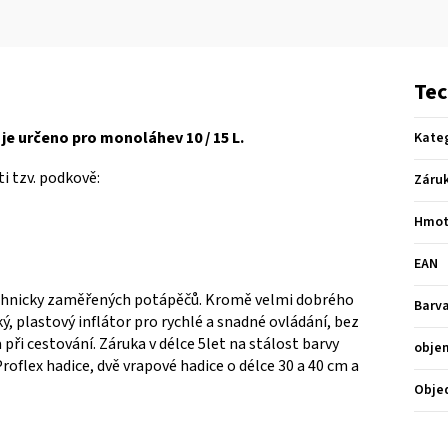
Tec
je určeno pro monoláhev 10 / 15 L.
Kate
i tzv. podkově:
Záru
Hmot
EAN
 technicky zaměřených potápěčů. Kromě velmi dobrého
Barv
ý, plastový inflátor pro rychlé a snadné ovládání, bez
ři cestování. Záruka v délce 5let na stálost barvy
obje
Proflex hadice, dvě vrapové hadice o délce 30 a 40 cm a
Obje