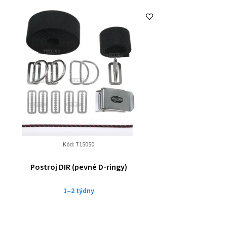
Kód:
T15050
Postroj DIR (pevné D-ringy)
1–2 týdny