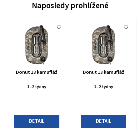
Naposledy prohlížené
Průměrné
Průměrné
Donut 13 kamufláž
Donut 13 kamufláž
hodnocení
hodnocení
produktu
produktu
1–2 týdny
1–2 týdny
je
je
0,0
0,0
z
z
5
5
hvězdiček.
hvězdiček.
DETAIL
DETAIL