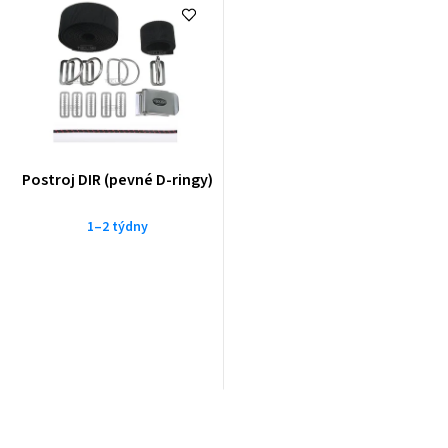
Postroj DIR (pevné D-ringy)
1–2 týdny