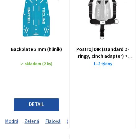
Backplate 3 mm (hliník)
Postroj DIR (standard D-
ringy, cinch adapter) +
backplate
skladem
(2 ks)
1–2 týdny
DETAIL
Modrá
Zelená
Fialová
Černý
Žlutý
Červená
Šedá