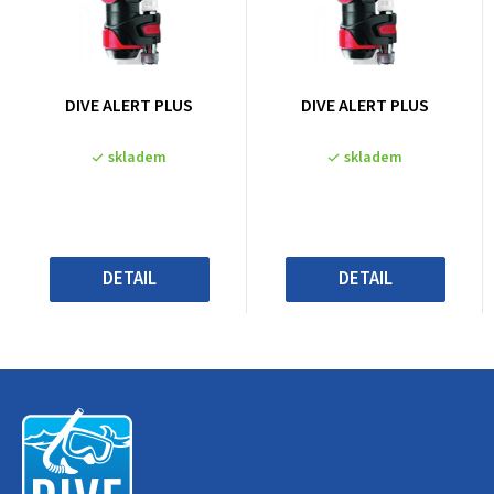
Průměrné
Průměrné
DIVE ALERT PLUS
DIVE ALERT PLUS
hodnocení
hodnocení
produktu
produktu
skladem
skladem
je
je
0,0
0,0
z
z
5
5
hvězdiček.
hvězdiček.
DETAIL
DETAIL
Z
á
p
a