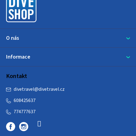
t
í
O nás
Informace
Kontakt
divetravel
@
divetravel.cz
608425637
774777637