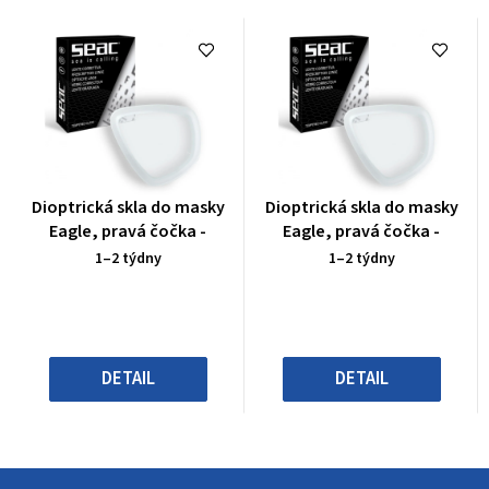
Průměrné
Průměrné
Dioptrická skla do masky
Dioptrická skla do masky
hodnocení
hodnocení
Eagle, pravá čočka -
Eagle, pravá čočka -
produktu
produktu
1–2 týdny
1–2 týdny
je
je
0,0
0,0
z
z
5
5
hvězdiček.
hvězdiček.
DETAIL
DETAIL
Z