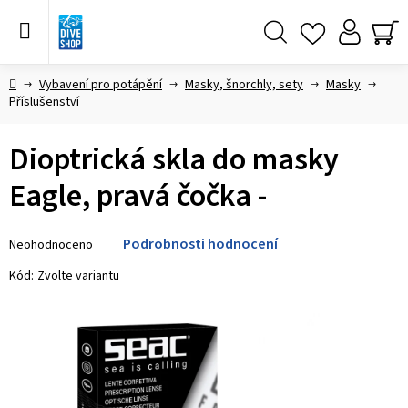
Přejít
na
obsah
Hledat
NÁ
KO
Domů
Vybavení pro potápění
Masky, šnorchly, sety
Masky
Příslušenství
Dioptrická skla do masky
Eagle, pravá čočka -
Průměrné
Podrobnosti hodnocení
Neohodnoceno
hodnocení
produktu
Kód:
Zvolte variantu
je
0,0
z 5
hvězdiček.