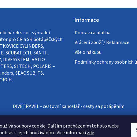
Informace
lichárek s.r.o - výhradní
Doprava a platba
utor pro ČR a SR potápěčských
Vrácení zboží / Reklamace
VÍTKOVICE CYLINDERS,
Vše o nákupu
E, SCUBATECH, SANTI,
, DIVESYSTEM, RATIO
Podmínky ochrany osobních ú
ERS, SI TECH, POLARIS –
inders, SEAC SUB, TS,
ORCH.
DIVETRAVEL - cestovní kancelář - cesty za potápěním
oužívá soubory cookie. Dalším procházením tohoto webu
ouhlas s jejich používáním.. Více informací
zde
.