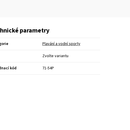
hnické parametry
gorie
Plavání a vodní sporty
Zvolte variantu
dnací kód
71-54P