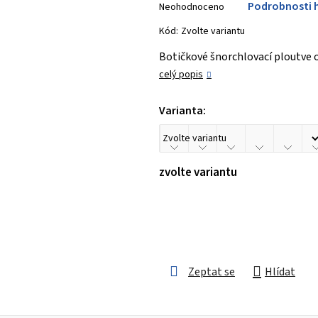
Podrobnosti 
Neohodnoceno
hodnocení
produktu
Kód:
Zvolte variantu
je
Botičkové šnorchlovací ploutve o
0,0
celý popis
z 5
hvězdiček.
Varianta:
zvolte variantu
Zeptat se
Hlídat