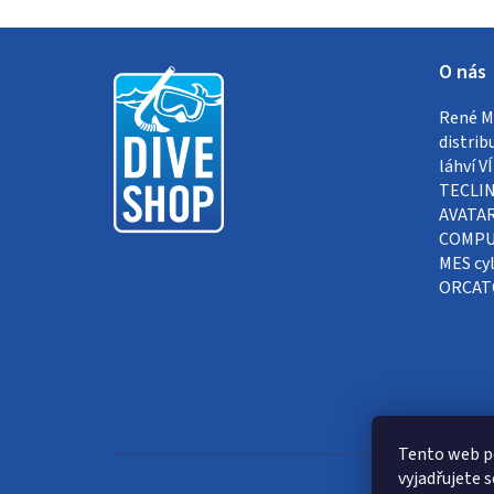
Z
O nás
á
René Me
p
distrib
a
láhví 
TECLIN
t
AVATAR
COMPUT
í
MES cyl
ORCAT
Tento web p
vyjadřujete s