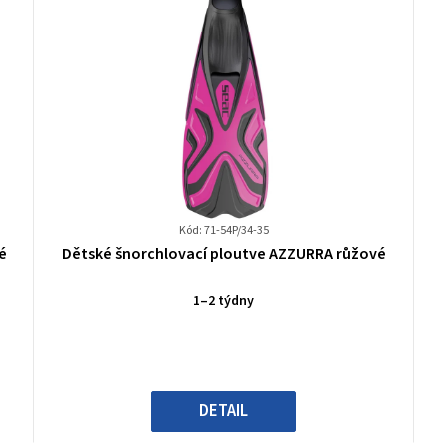
Kód: 71-54P/34-35
Průměrné
é
Dětské šnorchlovací ploutve AZZURRA růžové
hodnocení
produktu
1–2 týdny
je
0,0
z
5
hvězdiček.
DETAIL