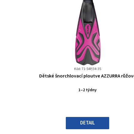
Kód: 71-54P/34-35
Průměrné
Dětské šnorchlovací ploutve AZZURRA růžov
hodnocení
produktu
1–2 týdny
je
0,0
z
5
hvězdiček.
DETAIL