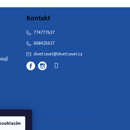
Kontakt
774777637
608425637
divetravel
@
divetravel.cz
dajů
Souhlasím