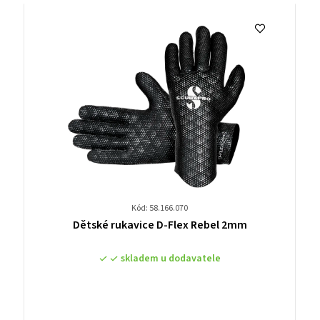
Kód: 58.166.070
Průměrné
Dětské rukavice D-Flex Rebel 2mm
hodnocení
produktu
skladem u dodavatele
je
0,0
z
5