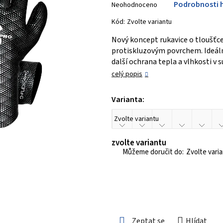
Podrobnosti 
Neohodnoceno
hodnocení
produktu
Kód:
Zvolte variantu
je
Nový koncept rukavice o tloušťc
0,0
protiskluzovým povrchem. Ideální
z 5
další ochrana tepla a vlhkosti v 
hvězdiček.
celý popis
Varianta:
zvolte variantu
Zvolte vari
Zeptat se
Hlídat