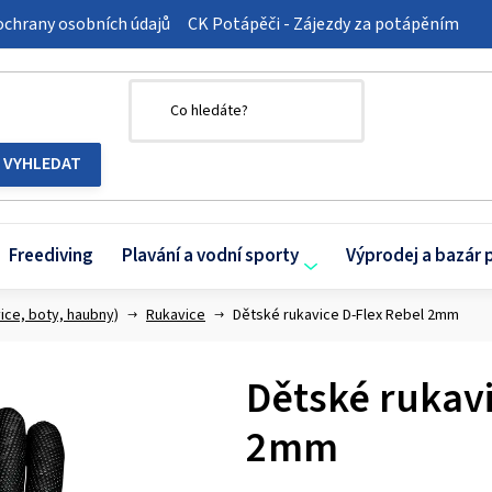
chrany osobních údajů
CK Potápěči - Zájezdy za potápěním
Freediving
Plavání a vodní sporty
Výprodej a bazár 
ice, boty, haubny)
Rukavice
Dětské rukavice D-Flex Rebel 2mm
Dětské rukavi
2mm
Průměrné