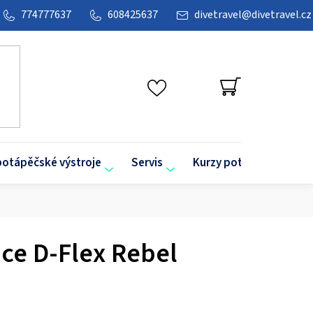
774777637
608425637
divetravel
@
divetravel.cz
NÁKUPNÍ
KOŠÍK
potápěčské výstroje
Servis
Kurzy potápění
O
ce D-Flex Rebel