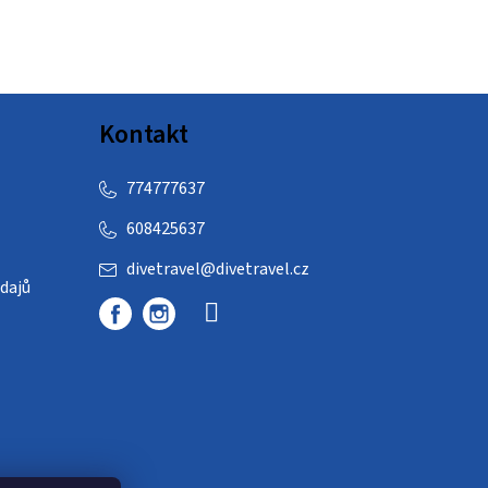
Kontakt
774777637
608425637
divetravel
@
divetravel.cz
dajů