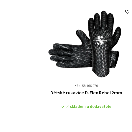
Kód: 58.166.070
Průměrné
Dětské rukavice D-Flex Rebel 2mm
hodnocení
produktu
skladem u dodavatele
je
0,0
z
5