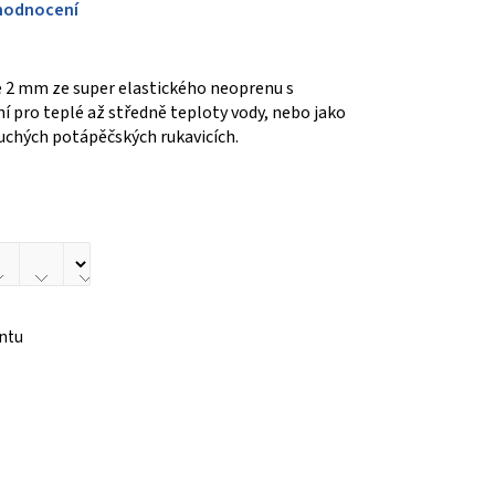
hodnocení
e 2 mm ze super elastického neoprenu s
 pro teplé až středně teploty vody, nebo jako
suchých potápěčských rukavicích.
antu