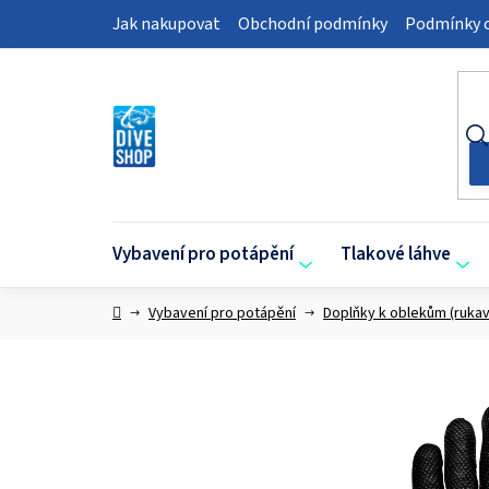
Přejít
Jak nakupovat
Obchodní podmínky
Podmínky o
na
obsah
Vybavení pro potápění
Tlakové láhve
Domů
Vybavení pro potápění
Doplňky k oblekům (rukav