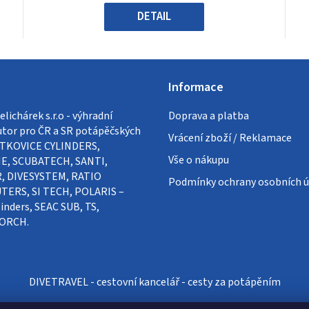
hvězdiček.
DETAIL
Informace
lichárek s.r.o - výhradní
Doprava a platba
utor pro ČR a SR potápěčských
Vrácení zboží / Reklamace
VÍTKOVICE CYLINDERS,
Vše o nákupu
E, SCUBATECH, SANTI,
, DIVESYSTEM, RATIO
Podmínky ochrany osobních ú
ERS, SI TECH, POLARIS –
inders, SEAC SUB, TS,
ORCH.
DIVETRAVEL - cestovní kancelář - cesty za potápěním