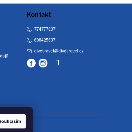
Kontakt
774777637
608425637
divetravel
@
divetravel.cz
dajů
Souhlasím