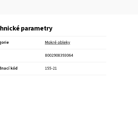
hnické parametry
gorie
Mokré obleky
8002908393064
dnací kód
155-21