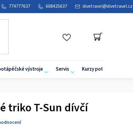
774777637
608425637
divetravel
@
divetravel.cz
NÁKUPNÍ
KOŠÍK
potápěčské výstroje
Servis
Kurzy potápění
O
é triko T-Sun dívčí
hodnocení