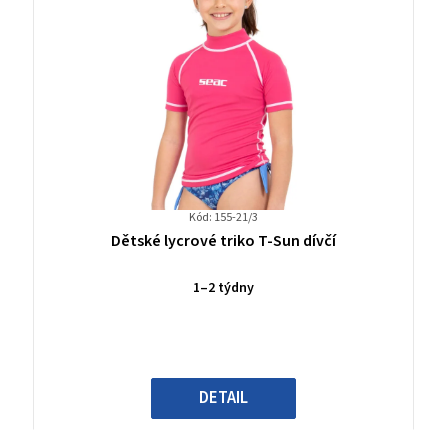
Kód: 155-21/3
Průměrné
Dětské lycrové triko T-Sun dívčí
hodnocení
produktu
1–2 týdny
je
0,0
z
5
hvězdiček.
DETAIL