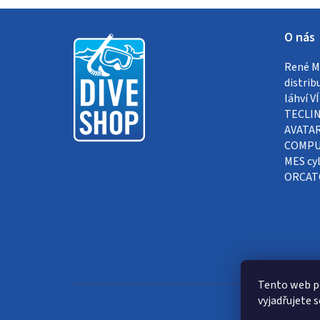
Z
O nás
á
René Me
p
distrib
a
láhví 
TECLIN
t
AVATAR
COMPUT
í
MES cyl
ORCAT
Tento web p
vyjadřujete s