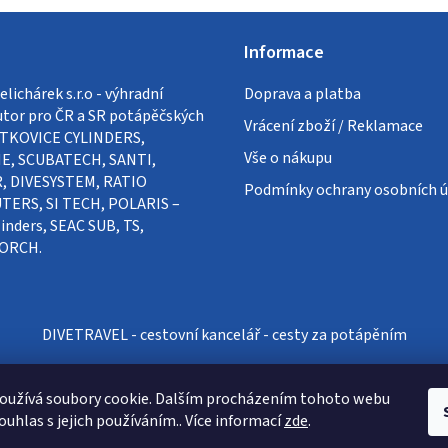
Informace
lichárek s.r.o - výhradní
Doprava a platba
utor pro ČR a SR potápěčských
Vrácení zboží / Reklamace
VÍTKOVICE CYLINDERS,
Vše o nákupu
E, SCUBATECH, SANTI,
, DIVESYSTEM, RATIO
Podmínky ochrany osobních ú
ERS, SI TECH, POLARIS –
inders, SEAC SUB, TS,
ORCH.
DIVETRAVEL - cestovní kancelář - cesty za potápěním
oužívá soubory cookie. Dalším procházením tohoto webu
ouhlas s jejich používáním.. Více informací
zde
.