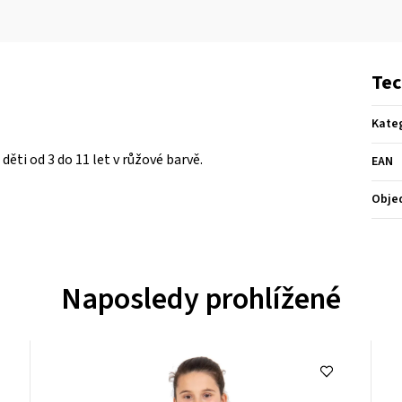
Tec
Kate
ěti od 3 do 11 let v růžové barvě.
EAN
Obje
Naposledy prohlížené