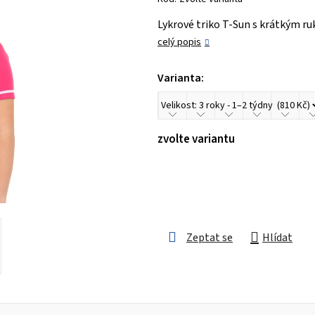
je
Lykrové triko T-Sun s krátkým ru
0,0
celý popis
z 5
hvězdiček.
Varianta:
zvolte variantu
Zeptat se
Hlídat