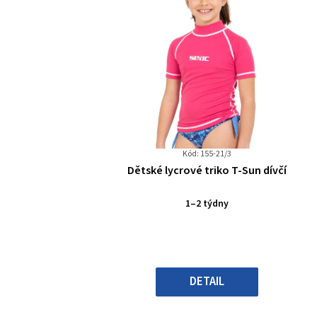
Kód: 155-21/3
Průměrné
Dětské lycrové triko T-Sun dívčí
hodnocení
produktu
1–2 týdny
je
0,0
z
5
hvězdiček.
DETAIL