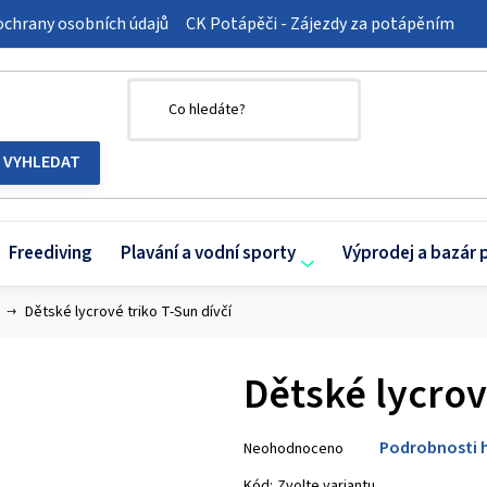
chrany osobních údajů
CK Potápěči - Zájezdy za potápěním
Freediving
Plavání a vodní sporty
Výprodej a bazár 
Dětské lycrové triko T-Sun dívčí
Dětské lycrov
Průměrné
Podrobnosti 
Neohodnoceno
hodnocení
produktu
Kód:
Zvolte variantu