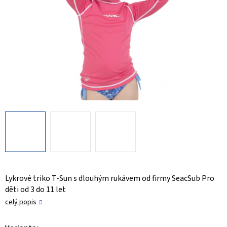
Lykrové triko T-Sun s dlouhým rukávem od firmy SeacSub Pro
děti od 3 do 11 let
celý popis