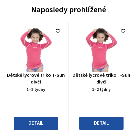
Naposledy prohlížené
Průměrné
Průměrné
Dětské lycrové triko T-Sun
Dětské lycrové triko T-Sun
hodnocení
hodnocení
dívčí
dívčí
produktu
produktu
1–2 týdny
1–2 týdny
je
je
0,0
0,0
z
z
5
5
hvězdiček.
hvězdiček.
DETAIL
DETAIL