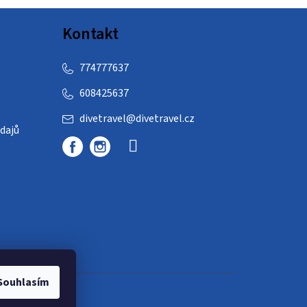
Kontakt
774777637
608425637
divetravel
@
divetravel.cz
dajů
Souhlasím