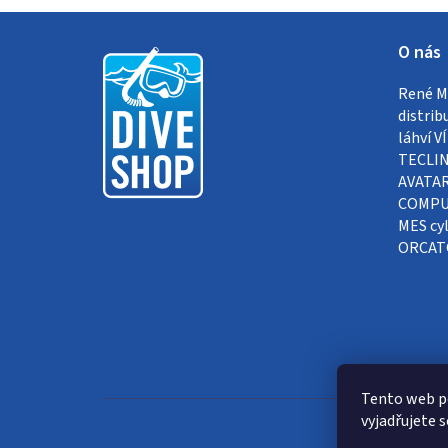
Z
O nás
á
René Me
p
distrib
a
láhví 
TECLIN
t
AVATAR
COMPUT
í
MES cyl
ORCAT
Tento web p
vyjadřujete s