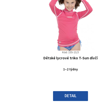
Kód: 155-13/3
Průměrné
Dětské lycrové triko T-Sun dívčí
hodnocení
produktu
1–2 týdny
je
0,0
z
5
hvězdiček.
DETAIL