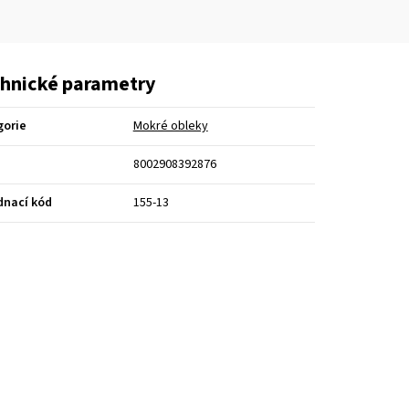
hnické parametry
gorie
Mokré obleky
8002908392876
dnací kód
155-13