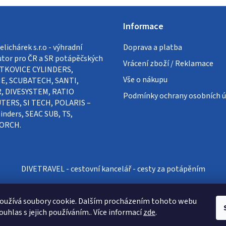
Informace
lichárek s.r.o - výhradní
Doprava a platba
utor pro ČR a SR potápěčských
Vrácení zboží / Reklamace
VÍTKOVICE CYLINDERS,
Vše o nákupu
E, SCUBATECH, SANTI,
, DIVESYSTEM, RATIO
Podmínky ochrany osobních ú
ERS, SI TECH, POLARIS –
inders, SEAC SUB, TS,
ORCH.
DIVETRAVEL - cestovní kancelář - cesty za potápěním
oužívá soubory cookie. Dalším procházením tohoto webu
ouhlas s jejich používáním.. Více informací
zde
.