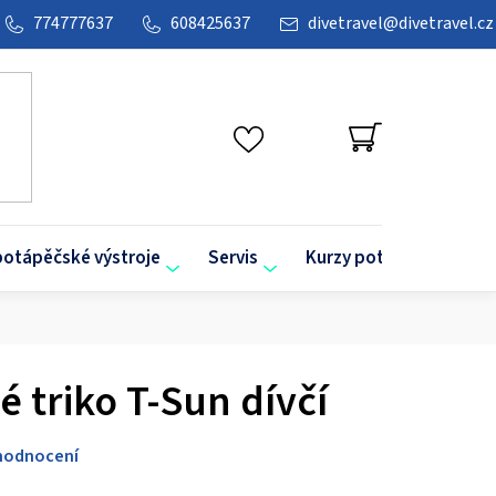
774777637
608425637
divetravel
@
divetravel.cz
NÁKUPNÍ
KOŠÍK
potápěčské výstroje
Servis
Kurzy potápění
O
é triko T-Sun dívčí
hodnocení