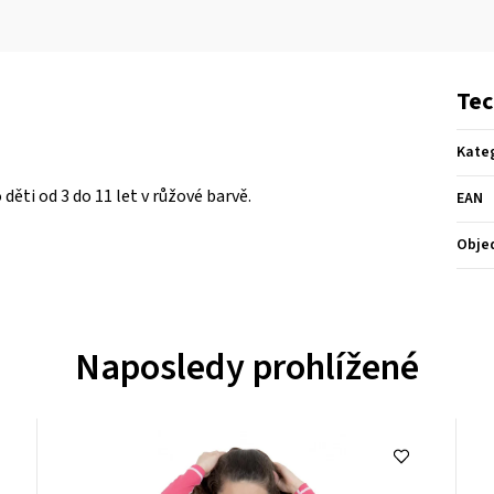
Tec
Kate
ěti od 3 do 11 let v růžové barvě.
EAN
Obje
Naposledy prohlížené