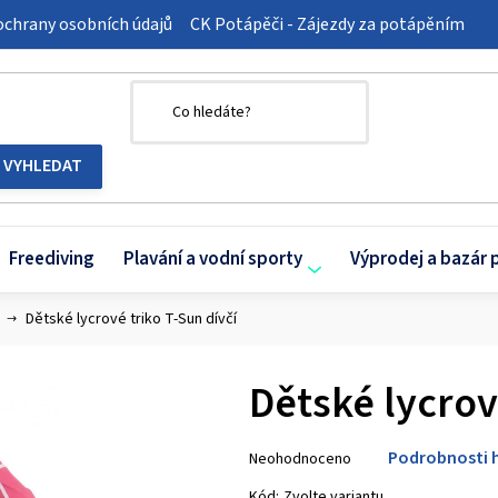
chrany osobních údajů
CK Potápěči - Zájezdy za potápěním
Freediving
Plavání a vodní sporty
Výprodej a bazár 
Dětské lycrové triko T-Sun dívčí
Dětské lycrov
Průměrné
Podrobnosti 
Neohodnoceno
hodnocení
produktu
Kód:
Zvolte variantu