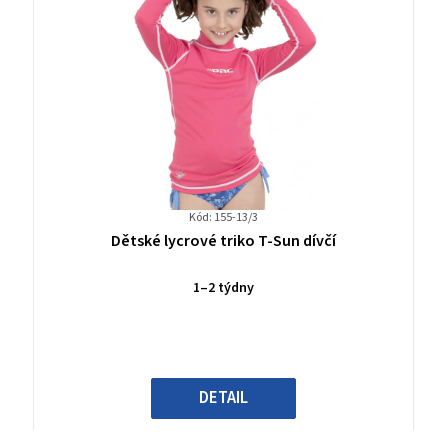
Kód: 155-13/3
Průměrné
Dětské lycrové triko T-Sun dívčí
hodnocení
produktu
1–2 týdny
je
0,0
z
5
hvězdiček.
DETAIL