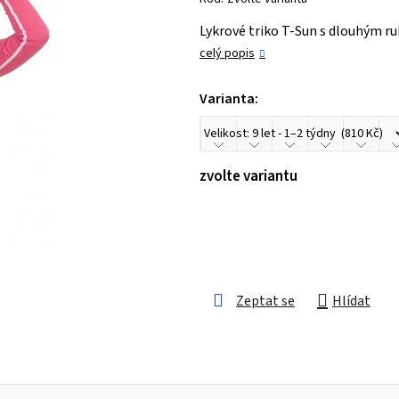
je
Lykrové triko T-Sun s dlouhým ru
0,0
celý popis
z 5
hvězdiček.
Varianta:
zvolte variantu
Zeptat se
Hlídat