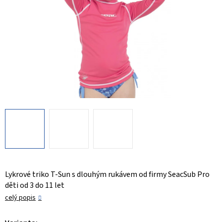
Lykrové triko T-Sun s dlouhým rukávem od firmy SeacSub Pro
děti od 3 do 11 let
celý popis