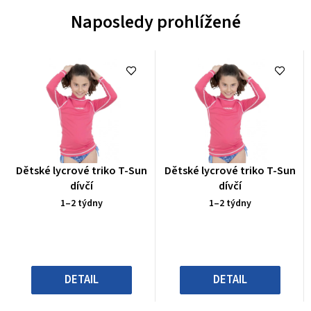
Naposledy prohlížené
Průměrné
Průměrné
Dětské lycrové triko T-Sun
Dětské lycrové triko T-Sun
hodnocení
hodnocení
dívčí
dívčí
produktu
produktu
1–2 týdny
1–2 týdny
je
je
0,0
0,0
z
z
5
5
hvězdiček.
hvězdiček.
DETAIL
DETAIL