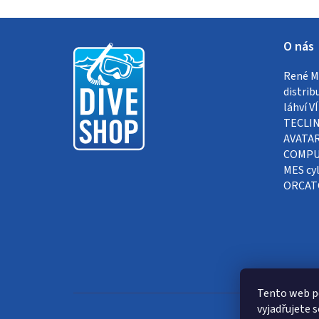
Z
O nás
á
René Me
p
distrib
a
láhví 
TECLIN
t
AVATAR
COMPUT
í
MES cyl
ORCAT
Tento web p
vyjadřujete s