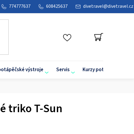
774777637
608425637
divetravel
@
divetravel.cz
NÁKUPNÍ
KOŠÍK
potápěčské výstroje
Servis
Kurzy potápění
O
é triko T-Sun