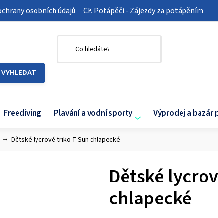
chrany osobních údajů
CK Potápěči - Zájezdy za potápěním
Freediving
Plavání a vodní sporty
Výprodej a bazár 
Dětské lycrové triko T-Sun chlapecké
Dětské lycrov
chlapecké
Průměrné