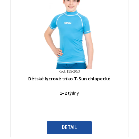
Kód: 155-20/3
Průměrné
Dětské lycrové triko T-Sun chlapecké
hodnocení
produktu
1–2 týdny
je
0,0
z
5
hvězdiček.
DETAIL