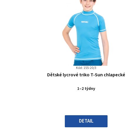
Kód: 155-20/3
Průměrné
Dětské lycrové triko T-Sun chlapecké
hodnocení
produktu
1–2 týdny
je
0,0
z
5
hvězdiček.
DETAIL