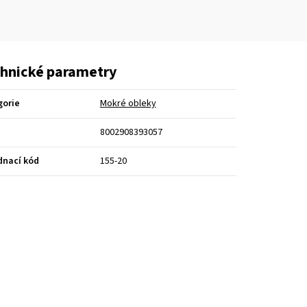
hnické parametry
gorie
Mokré obleky
8002908393057
dnací kód
155-20