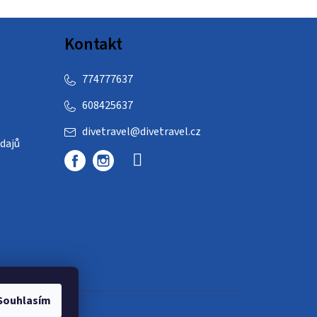
Kontakt
774777637
608425637
divetravel
@
divetravel.cz
dajů
Souhlasím