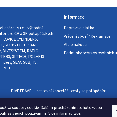
Informace
lichárek s.r.o - výhradní
Doprava a platba
utor pro ČR a SR potápěčských
Vrácení zboží / Reklamace
VÍTKOVICE CYLINDERS,
Vše o nákupu
E, SCUBATECH, SANTI,
, DIVESYSTEM, RATIO
Podmínky ochrany osobních ú
ERS, SI TECH, POLARIS –
inders, SEAC SUB, TS,
ORCH.
DIVETRAVEL - cestovní kancelář - cesty za potápěním
oužívá soubory cookie. Dalším procházením tohoto webu
ouhlas s jejich používáním.. Více informací
zde
.