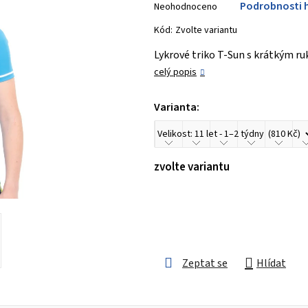
Podrobnosti 
Neohodnoceno
hodnocení
produktu
Kód:
Zvolte variantu
je
Lykrové triko T-Sun s krátkým ru
0,0
celý popis
z 5
hvězdiček.
Varianta:
zvolte variantu
Zeptat se
Hlídat