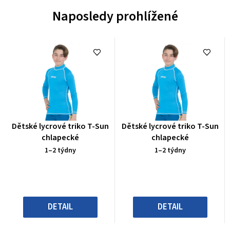
Naposledy prohlížené
Průměrné
Průměrné
Dětské lycrové triko T-Sun
Dětské lycrové triko T-Sun
hodnocení
hodnocení
chlapecké
chlapecké
produktu
produktu
1–2 týdny
1–2 týdny
je
je
0,0
0,0
z
z
5
5
hvězdiček.
hvězdiček.
DETAIL
DETAIL