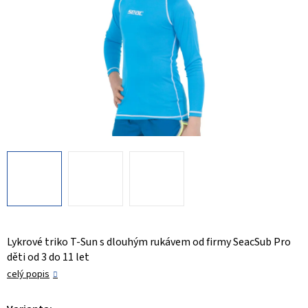
Lykrové triko T-Sun s dlouhým rukávem od firmy SeacSub Pro
děti od 3 do 11 let
celý popis