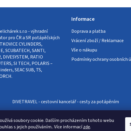
Informace
lichárek s.r.o - výhradní
Doprava a platba
utor pro ČR a SR potápěčských
Vrácení zboží / Reklamace
VÍTKOVICE CYLINDERS,
Vše o nákupu
E, SCUBATECH, SANTI,
, DIVESYSTEM, RATIO
Podmínky ochrany osobních ú
ERS, SI TECH, POLARIS –
inders, SEAC SUB, TS,
ORCH.
DIVETRAVEL - cestovní kancelář - cesty za potápěním
oužívá soubory cookie. Dalším procházením tohoto webu
ouhlas s jejich používáním.. Více informací
zde
.