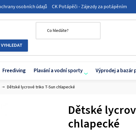
chrany osobních údajů
CK Potápěči - Zájezdy za potápěním
Freediving
Plavání a vodní sporty
Výprodej a bazár 
Dětské lycrové triko T-Sun chlapecké
Dětské lycrov
chlapecké
Průměrné