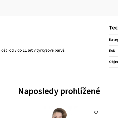
Tec
Kate
ěti od 3 do 11 let v tyrkysové barvě.
EAN
Obje
Naposledy prohlížené