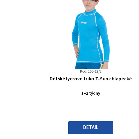
Kód: 155-12/3
Průměrné
Dětské lycrové triko T-Sun chlapecké
hodnocení
produktu
1–2 týdny
je
0,0
z
5
hvězdiček.
DETAIL