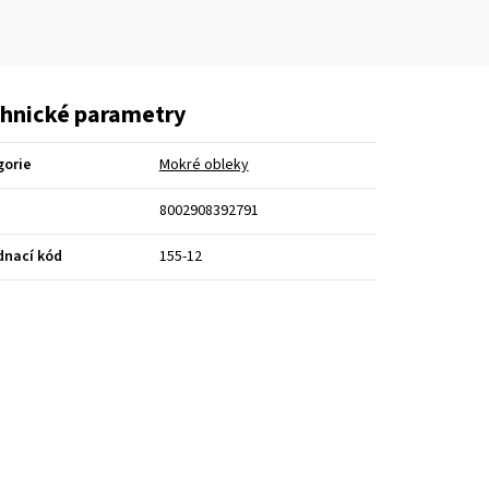
hnické parametry
gorie
Mokré obleky
8002908392791
dnací kód
155-12