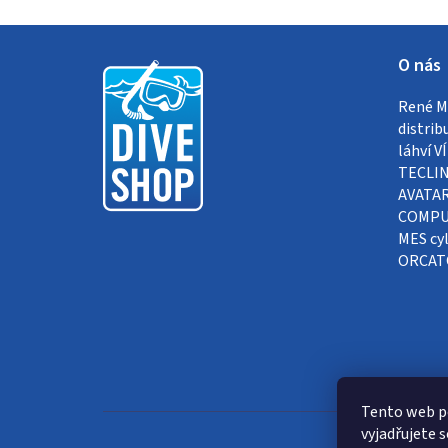
Z
O nás
á
René Me
p
distrib
a
láhví 
TECLIN
t
AVATAR
COMPUT
í
MES cyl
ORCAT
Tento web p
vyjadřujete s