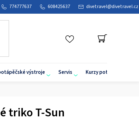
774777637
608425637
divetravel
@
divetravel.cz
NÁKUPNÍ
KOŠÍK
potápěčské výstroje
Servis
Kurzy potápění
O
é triko T-Sun