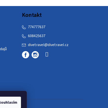
Kontakt
774777637
608425637
divetravel
@
divetravel.cz
dajů
Souhlasím