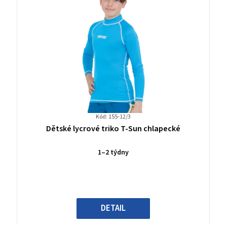
Kód: 155-12/3
Průměrné
Dětské lycrové triko T-Sun chlapecké
hodnocení
produktu
1–2 týdny
je
0,0
z
5
hvězdiček.
DETAIL