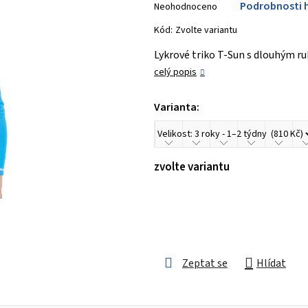
Podrobnosti 
Neohodnoceno
hodnocení
produktu
Kód:
Zvolte variantu
je
Lykrové triko T-Sun s dlouhým ru
0,0
celý popis
z 5
hvězdiček.
Varianta:
zvolte variantu
Zeptat se
Hlídat