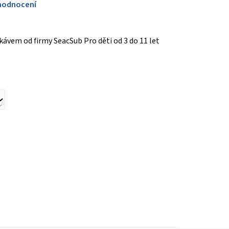
hodnocení
kávem od firmy SeacSub Pro děti od 3 do 11 let