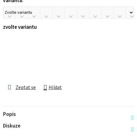
Varianta:
zvolte variantu
Zeptat se
Hlídat
Popis
Diskuze