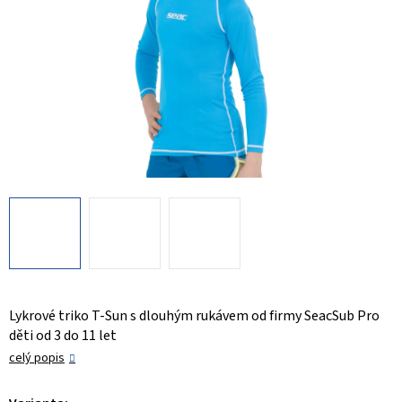
Lykrové triko T-Sun s dlouhým rukávem od firmy SeacSub Pro
děti od 3 do 11 let
celý popis