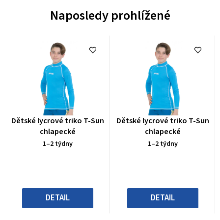
Naposledy prohlížené
Průměrné
Průměrné
Dětské lycrové triko T-Sun
Dětské lycrové triko T-Sun
hodnocení
hodnocení
chlapecké
chlapecké
produktu
produktu
1–2 týdny
1–2 týdny
je
je
0,0
0,0
z
z
5
5
hvězdiček.
hvězdiček.
DETAIL
DETAIL