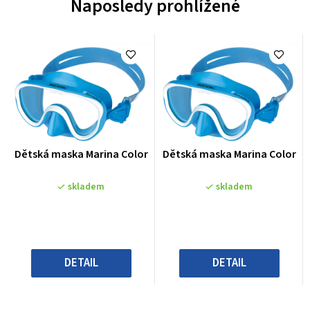
Naposledy prohlížené
Průměrné
Průměrné
Dětská maska Marina Color
Dětská maska Marina Color
hodnocení
hodnocení
produktu
produktu
skladem
skladem
je
je
0,0
0,0
z
z
5
5
hvězdiček.
hvězdiček.
DETAIL
DETAIL