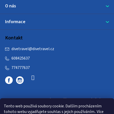
O nás
Informace
Kontakt
divetravel
@
divetravel.cz
608425637
774777637
DIVETRAVEL - cestovní kancelář - cesty za potápěním
Tento web používá soubory cookie. Dalším procházením
tohoto webu vyjadřujete souhlas s jejich používáním.. Více