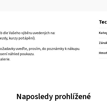
Tec
eb dle Vašeho výběru uvedených na:
Kate
zdy, kurzy potápění).
Záru
požadavky uveďte, prosím, do poznámky k nákupu.
Hmot
sení náhled poukazu.
alerie.
Naposledy prohlížené