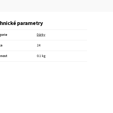
hnické parametry
gorie
Dárky
ka
24
nost
0.1 kg