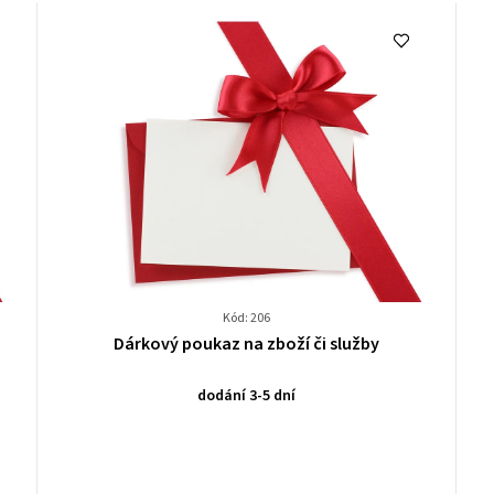
Kód: 206
Průměrné
Dárkový poukaz na zboží či služby
hodnocení
produktu
dodání 3-5 dní
je
0,0
z
5