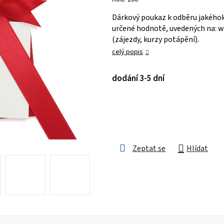
je
Dárkový poukaz k odběru jakéhoko
0,0
určené hodnotě, uvedených na: 
z 5
(zájezdy, kurzy potápění).
hvězdiček.
celý popis
dodání 3-5 dní
Zeptat se
Hlídat