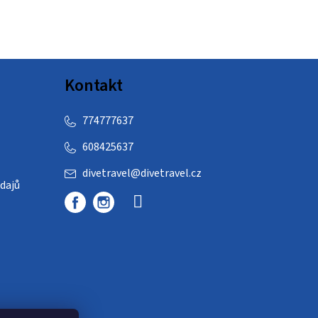
Kontakt
774777637
608425637
divetravel
@
divetravel.cz
dajů