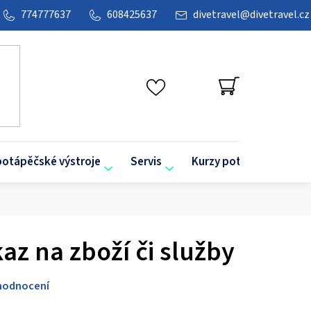
774777637
608425637
divetravel
@
divetravel.cz
NÁKUPNÍ
KOŠÍK
potápěčské výstroje
Servis
Kurzy potápění
O
z na zboží či služby
hodnocení