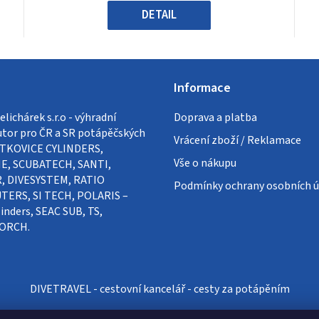
hvězdiček.
DETAIL
Informace
lichárek s.r.o - výhradní
Doprava a platba
utor pro ČR a SR potápěčských
Vrácení zboží / Reklamace
VÍTKOVICE CYLINDERS,
Vše o nákupu
E, SCUBATECH, SANTI,
, DIVESYSTEM, RATIO
Podmínky ochrany osobních ú
ERS, SI TECH, POLARIS –
inders, SEAC SUB, TS,
ORCH.
DIVETRAVEL - cestovní kancelář - cesty za potápěním