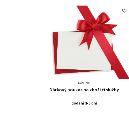
Kód: 206
Průměrné
Dárkový poukaz na zboží či služby
hodnocení
produktu
dodání 3-5 dní
je
0,0
z
5