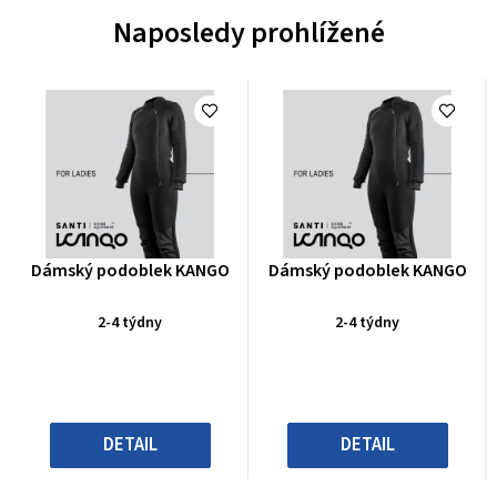
Naposledy prohlížené
Průměrné
Průměrné
Dámský podoblek KANGO
Dámský podoblek KANGO
hodnocení
hodnocení
produktu
produktu
2-4 týdny
2-4 týdny
je
je
0,0
0,0
z
z
5
5
hvězdiček.
hvězdiček.
DETAIL
DETAIL