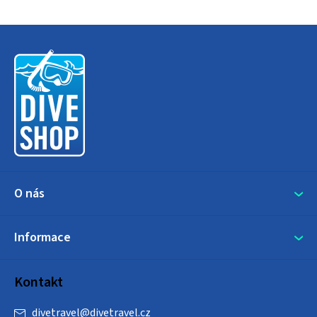
Z
á
p
a
t
í
O nás
Informace
Kontakt
divetravel
@
divetravel.cz