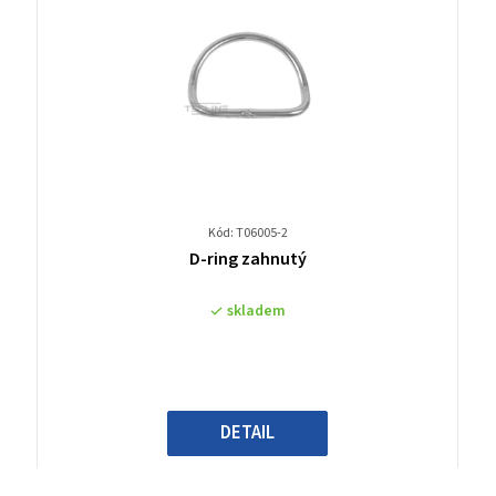
Kód: T06005-2
Průměrné
D-ring zahnutý
hodnocení
produktu
skladem
je
0,0
z
5
hvězdiček.
DETAIL