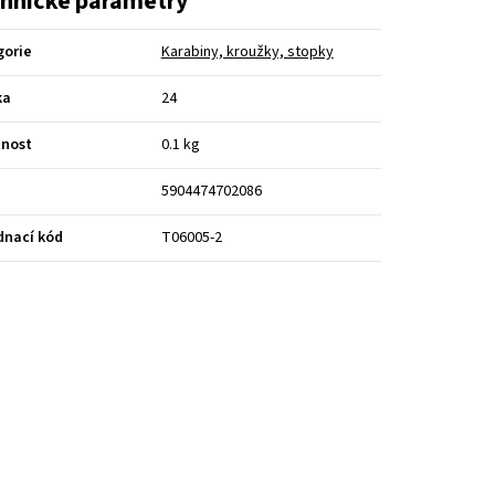
hnické parametry
gorie
Karabiny, kroužky, stopky
ka
24
nost
0.1 kg
5904474702086
dnací kód
T06005-2