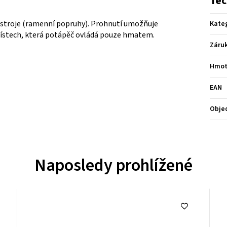
Tec
ostroje (ramenní popruhy). Prohnutí umožňuje
Kate
stech, která potápěč ovládá pouze hmatem.
Záru
Hmot
EAN
Obje
Naposledy prohlížené