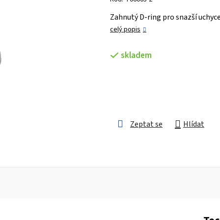
je
Zahnutý D-ring pro snazší uchyce
0,0
celý popis
z 5
hvězdiček.
skladem
Zeptat se
Hlídat