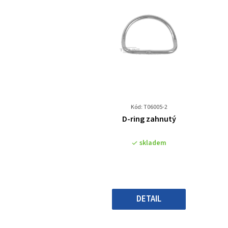
Kód: T06005-2
Průměrné
D-ring zahnutý
hodnocení
produktu
skladem
je
0,0
z
5
hvězdiček.
DETAIL