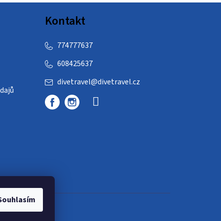
Kontakt
774777637
608425637
divetravel
@
divetravel.cz
dajů
Souhlasím