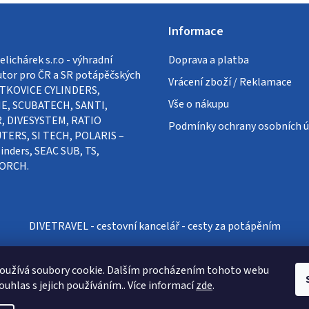
Informace
lichárek s.r.o - výhradní
Doprava a platba
utor pro ČR a SR potápěčských
Vrácení zboží / Reklamace
VÍTKOVICE CYLINDERS,
Vše o nákupu
E, SCUBATECH, SANTI,
, DIVESYSTEM, RATIO
Podmínky ochrany osobních ú
ERS, SI TECH, POLARIS –
inders, SEAC SUB, TS,
ORCH.
DIVETRAVEL - cestovní kancelář - cesty za potápěním
oužívá soubory cookie. Dalším procházením tohoto webu
ouhlas s jejich používáním.. Více informací
zde
.